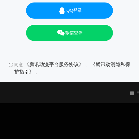
QQ登录
微信登录
《腾讯动漫平台服务协议》
《腾讯动漫隐私保
同意
、
护指引》
。