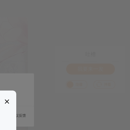
吐槽
我要来一发