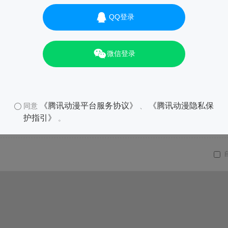
QQ登录
微信登录
《腾讯动漫平台服务协议》
《腾讯动漫隐私保
同意
、
护指引》
。