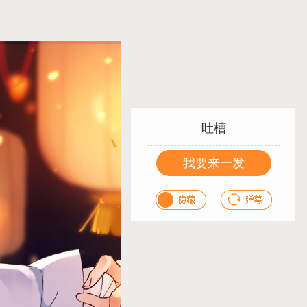
吐槽
我要来一发