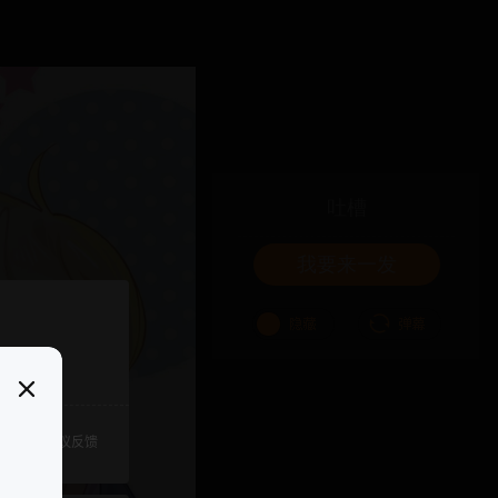
吐槽
我要来一发