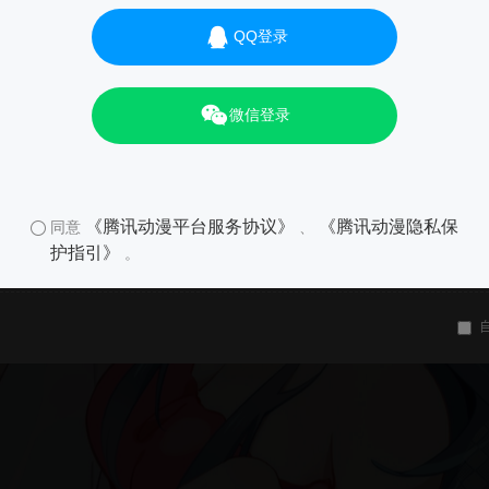
QQ登录
微信登录
《腾讯动漫平台服务协议》
《腾讯动漫隐私保
同意
、
护指引》
。