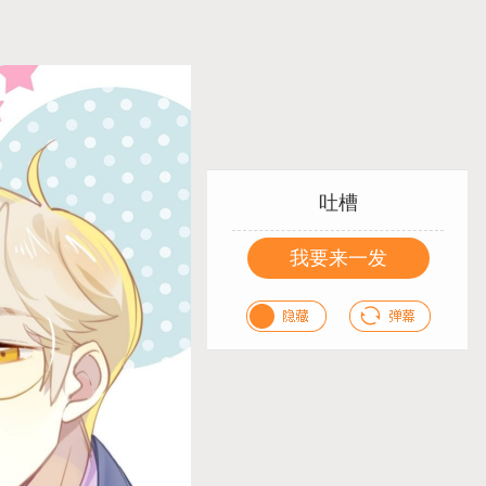
吐槽
我要来一发