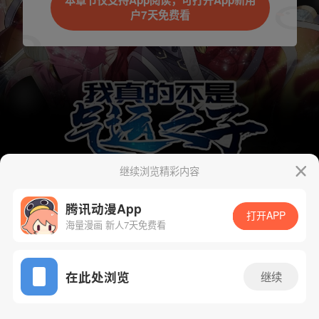
本章节仅支持App阅读，可打开App新用
户7天免费看
继续浏览精彩内容
腾讯动漫App
下一话
腾漫App免费看
打开APP
海量漫画 新人7天免费看
App免费看
在此处浏览
继续
160话 1/1