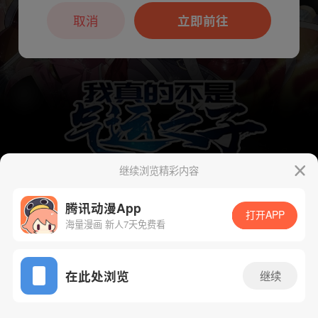
本章节仅支持App阅读，可打开App新用
户7天免费看
取消
立即前往
继续浏览精彩内容
腾讯动漫App
下一话
腾漫App免费看
打开APP
海量漫画 新人7天免费看
App免费看
在此处浏览
继续
168话 1/1