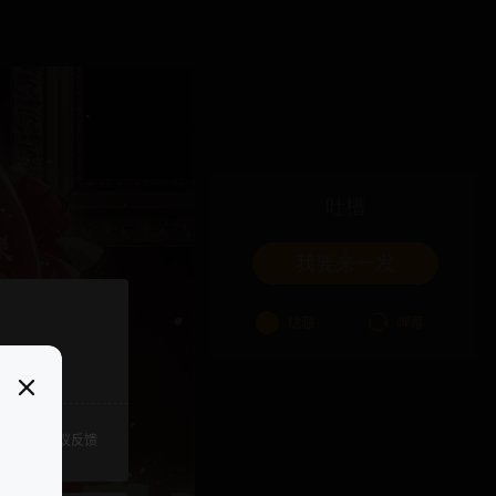
吐槽
我要来一发