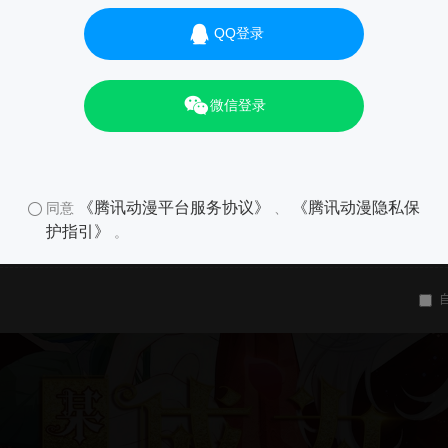
QQ登录
微信登录
《腾讯动漫平台服务协议》
《腾讯动漫隐私保
同意
、
护指引》
。