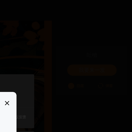
吐槽
我要来一发