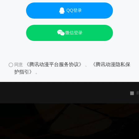
QQ登录
微信登录
《腾讯动漫平台服务协议》
《腾讯动漫隐私保
同意
、
护指引》
。