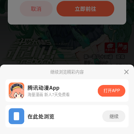
本章节仅支持App阅读，可打开App新用
户7天免费看
取消
立即前往
继续浏览精彩内容
下一话
腾漫App免费看
腾讯动漫App
打开APP
海量漫画 新人7天免费看
App免费看
在此处浏览
继续
194话 1/1