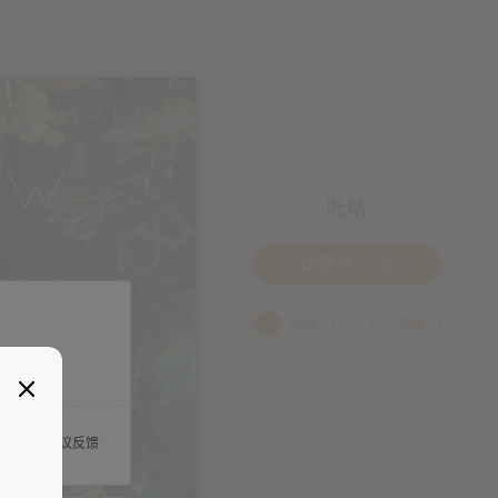
吐槽
我要来一发