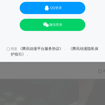
QQ登录
微信登录
《腾讯动漫平台服务协议》
《腾讯动漫隐私保
同意
、
护指引》
。