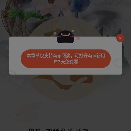
是否前往腾漫App继续阅读
本章节仅支持App阅读，可打开App新用
户7天免费看
取消
立即前往