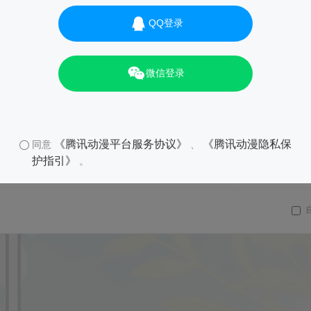
QQ登录
微信登录
《腾讯动漫平台服务协议》
《腾讯动漫隐私保
同意
、
护指引》
。