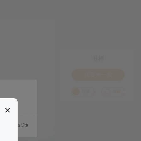
吐槽
我要来一发