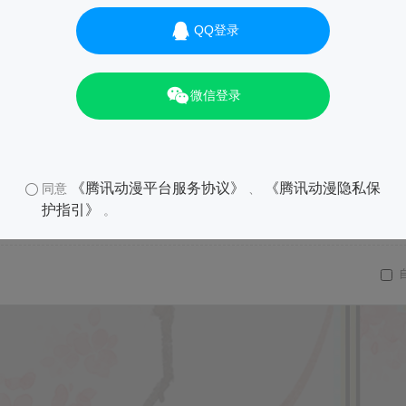
QQ登录
微信登录
《腾讯动漫平台服务协议》
《腾讯动漫隐私保
同意
、
护指引》
。