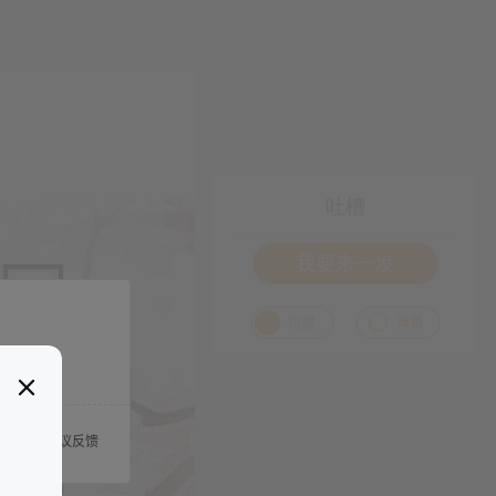
吐槽
我要来一发