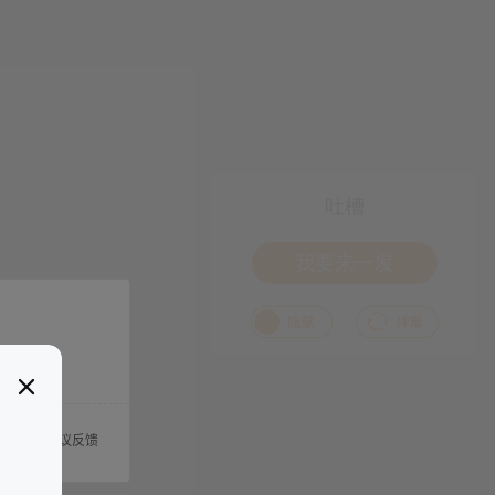
吐槽
我要来一发