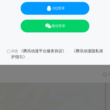
QQ登录
微信登录
《腾讯动漫平台服务协议》
《腾讯动漫隐私保
同意
、
护指引》
。