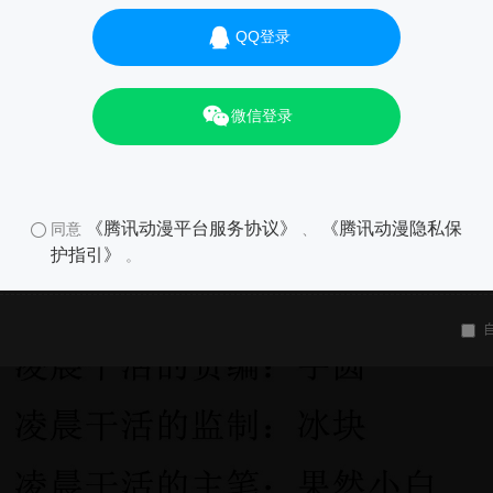
QQ登录
微信登录
《腾讯动漫平台服务协议》
《腾讯动漫隐私保
同意
、
护指引》
。