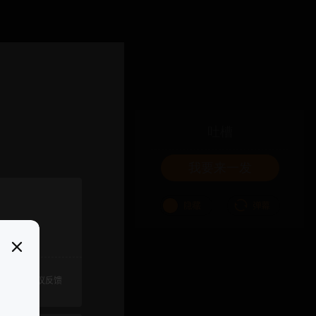
吐槽
我要来一发