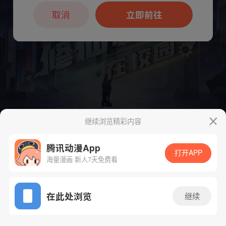
本章节仅支持App阅读，可打开App新用
户7天免费看
取消
立即前往
继续浏览精彩内容
腾讯动漫App
下一话
腾漫App免费看
打开APP
海量漫画 新人7天免费看
App免费看
在此处浏览
继续
168话 1/1