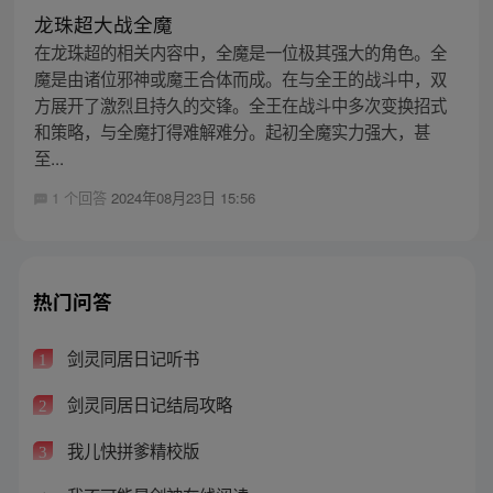
龙珠超大战全魔
在龙珠超的相关内容中，全魔是一位极其强大的角色。全
魔是由诸位邪神或魔王合体而成。在与全王的战斗中，双
方展开了激烈且持久的交锋。全王在战斗中多次变换招式
和策略，与全魔打得难解难分。起初全魔实力强大，甚
至...
1 个回答
2024年08月23日 15:56
热门问答
剑灵同居日记听书
1
剑灵同居日记结局攻略
2
我儿快拼爹精校版
3