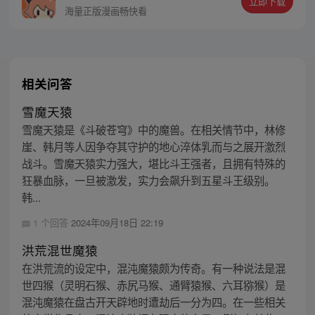
立即下载
护族人的希望和信念打败了妖怪大道的霸
海量正版漫画畅快看
主，成为猴群之王，但故事仍在继续…
相关问答
雪魔天猿
雪魔天猿是《斗破苍穹》中的魔兽。在相关情节中，林修
崖、韩月等人因争夺其守护的地心淬体乳而与之展开激烈
战斗。雪魔天猿实力强大，堪比斗王强者，且拥有特殊的
狂暴血脉，一旦被激发，实力会飙升到五星斗王级别。
韩...
1 个回答
2024年09月18日 22:19
洪荒混世魔猿
在洪荒流的设定中，混沌魔猿颇为传奇。有一种说法是混
世四猴（灵明石猴、赤尻马猴、通臂猿猴、六耳猕猴）是
混沌魔猿在盘古开天辟地时遭劫后一分为四。在一些相关