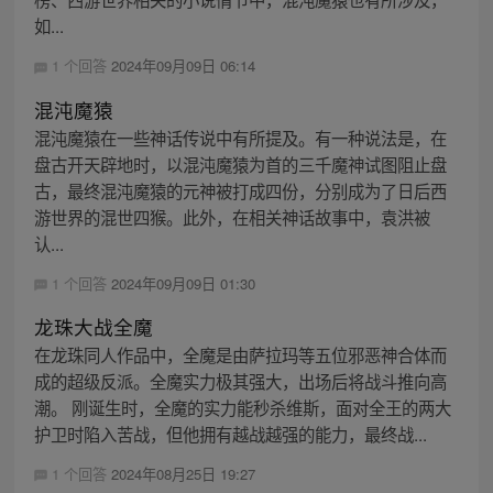
如...
1 个回答
2024年09月09日 06:14
混沌魔猿
混沌魔猿在一些神话传说中有所提及。有一种说法是，在
盘古开天辟地时，以混沌魔猿为首的三千魔神试图阻止盘
古，最终混沌魔猿的元神被打成四份，分别成为了日后西
游世界的混世四猴。此外，在相关神话故事中，袁洪被
认...
1 个回答
2024年09月09日 01:30
龙珠大战全魔
在龙珠同人作品中，全魔是由萨拉玛等五位邪恶神合体而
成的超级反派。全魔实力极其强大，出场后将战斗推向高
潮。 刚诞生时，全魔的实力能秒杀维斯，面对全王的两大
护卫时陷入苦战，但他拥有越战越强的能力，最终战...
1 个回答
2024年08月25日 19:27