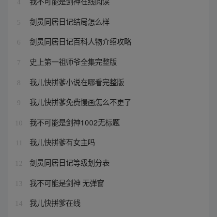
我不可能是剑神在线阅读
4
剑灵同居日记结局怎么样
5
剑灵同居日记百科人物介绍攻略
6
史上第一祖师爷全集完整版
7
我儿快拼爹小说在哪看完整版
8
我儿快拼爹免费慢画怎么不更了
9
我不可能是剑神1002无标题
10
我儿快拼爹有女主吗
11
剑灵同居日记等级划分表
12
我不可能是剑神 无弹窗
13
我儿快拼爹在线
14