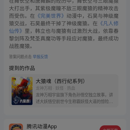
在舞长空和唐舞麟的经历中，舞长空与三眼魔猿
大打出手，其紫极魔瞳不敌三眼魔猿的精神攻击
而受伤。在
《完美世界》
动漫中，石昊与神级魔
猿交战，石昊最终干掉了神级魔猿。在
《凡人修
仙传》
里，韩立也与魔猿有过激烈大战，依靠春
黎剑阵及梵圣真魔功等手段应对魔猿，最终成功
战胜魔猿。
答案问题点击
举报反馈
提到的作品
大猿魂（西行纪系列）
龙神万相 · 妖怪 · 热血
龙神万相宇宙旗下角色孙悟空独立故事，讲
述大妖悟空前世今生称霸妖怪大道的惊险历
程。 妖怪大道有自己的生存之道，某日，一
位猴妖因人类的祈愿从天而降，以鬼魈之名
响彻妖界，却因堕入暗魂无法再守护重要之
腾讯动漫App
人…六十年后，他再次破石而出，背负着守