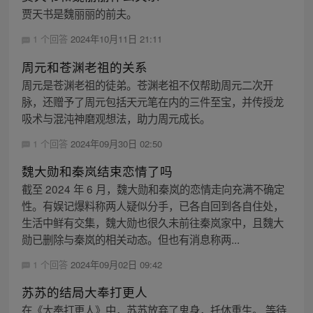
贾天书是魏丽丽的前夫。
1 个回答
2024年10月11日 21:11
周元和苍渊老祖的关系
周元是苍渊老祖的徒弟。苍渊老祖不仅帮助周元二次开
脉，还赠予了周元包括天元笔在内的三件至宝，并传授龙
吸术与混沌神磨观想法，助力周元成长。
1 个回答
2024年09月30日 02:50
魏大勋和秦岚结束恋情了吗
截至 2024 年 6 月，魏大勋和秦岚的恋情走向充满不确定
性。有娱记爆料称两人疑似分手，已各自回到各自住处，
生活中鲜有交集，魏大勋也很久未前往秦岚家中，且魏大
勋已删除与秦岚的相关动态。但也有消息称两...
1 个回答
2024年09月02日 09:42
苏苏的结局大奉打更人
在《大奉打更人》中，苏苏放弃了鬼身，托体重生。 等待