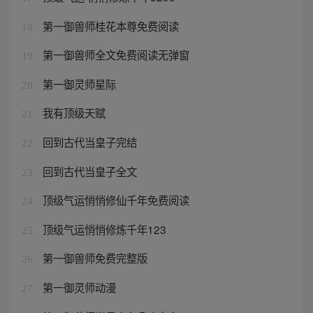
第一御兽师桂花本尊免费阅读
18
第一御兽师全文免费阅读无弹窗
19
第一御灵师星际
20
我有顶级天赋
21
回到古代当皇子完结
22
回到古代当皇子全文
23
顶级气运悄悄修仙千年免费阅读
24
顶级气运悄悄修炼千年123
25
第一御兽师免费完整版
26
第一御灵师动漫
27