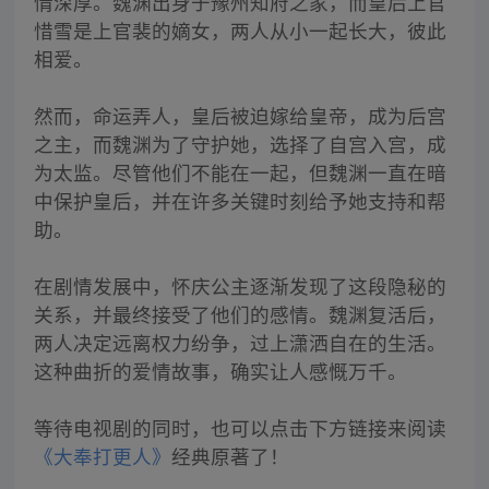
情深厚。魏渊出身于豫州知府之家，而皇后上官
惜雪是上官裴的嫡女，两人从小一起长大，彼此
相爱。
然而，命运弄人，皇后被迫嫁给皇帝，成为后宫
之主，而魏渊为了守护她，选择了自宫入宫，成
为太监。尽管他们不能在一起，但魏渊一直在暗
中保护皇后，并在许多关键时刻给予她支持和帮
助。
在剧情发展中，怀庆公主逐渐发现了这段隐秘的
关系，并最终接受了他们的感情。魏渊复活后，
两人决定远离权力纷争，过上潇洒自在的生活。
这种曲折的爱情故事，确实让人感慨万千。
等待电视剧的同时，也可以点击下方链接来阅读
《大奉打更人》
经典原著了！