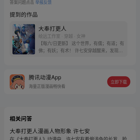
答案问题点击
举报反馈
提到的作品
大奉打更人
绘远工作室 · 穿越 · 女神
【每六/日更新】 这个世界，有儒；有道；有
佛；有妖；有术！ 许七安穿越醒来，发现自
己身处囹圄，三日后就要流放边陲？！ 他起
初的梦想只是自保，顺便在这个世界里当个
富翁悠闲度日，结果…… 改编自阅文集团作
腾讯动漫App
者卖报小郎君同名小说 QQ群号：
立即下载
799493374
海量正版漫画畅快看
相关问答
大奉打更人漫画人物形象 许七安
在《大奉打更人》动漫中，许七安有着偏浅色的长发，脸