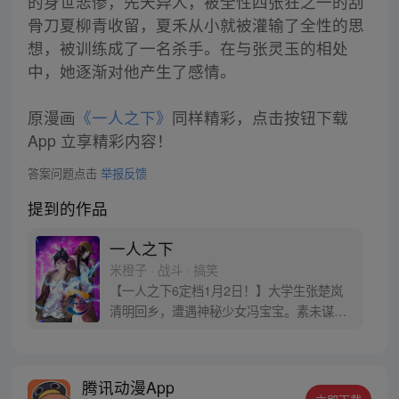
的身世悲惨，先天异人，被全性四张狂之一的刮
骨刀夏柳青收留，夏禾从小就被灌输了全性的思
想，被训练成了一名杀手。在与张灵玉的相处
中，她逐渐对他产生了感情。
原漫画
《一人之下》
同样精彩，点击按钮下载
App 立享精彩内容！
答案问题点击
举报反馈
提到的作品
一人之下
米橙子 · 战斗 · 搞笑
【一人之下6定档1月2日！】大学生张楚岚
清明回乡，遭遇神秘少女冯宝宝。素未谋面
的冯宝宝却对张楚岚异常熟悉，并将其带去
自己打工的快递公司。为了帮冯宝宝寻找她
的身世，也为了查清自己与爷爷身上的秘
腾讯动漫App
密，张楚岚的生活被彻底颠覆，与冯宝宝一