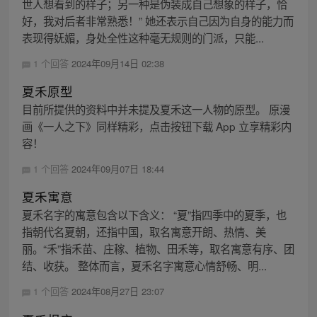
世人想看到的样子；另一种是伪装成自己想象的样子，恰
好，我对后者非常熟悉！” 她还表示自己因为自身的能力而
表现得妩媚，身处全性这种毫无规则的门派，只能...
1 个回答
2024年09月14日 02:38
夏禾原型
目前所提供的资料中并未提及夏禾这一人物的原型。 原漫
画《一人之下》同样精彩，点击按钮下载 App 立享精彩内
容！
1 个回答
2024年09月07日 18:44
夏禾寓意
夏禾名字的寓意包含以下含义： “夏”指四季中的夏季，也
指朝代名夏朝，还指中国，取名寓意开朗、热情、美
丽。“禾”指禾苗、庄稼、植物、田禾等，取名寓意有序、团
结、收获。 整体而言，夏禾名字寓意心情舒畅、明...
1 个回答
2024年08月27日 23:07