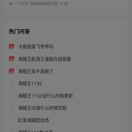
1 个回答
2024年08月03日 11:52
热门问答
卡普是路飞爷爷吗
1
海贼王航海王漫画在线观看
2
海贼王是不是崩了
3
海贼王1132
4
海贼王1132话什么时候更新
5
海贼王动漫什么时候完结
6
红发海贼团出场
7