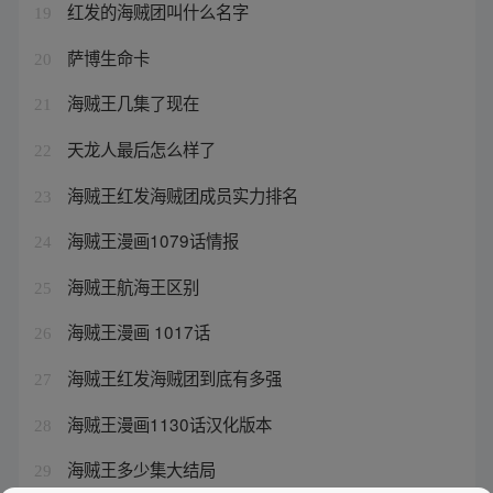
红发的海贼团叫什么名字
19
萨博生命卡
20
海贼王几集了现在
21
天龙人最后怎么样了
22
海贼王红发海贼团成员实力排名
23
海贼王漫画1079话情报
24
海贼王航海王区别
25
海贼王漫画 1017话
26
海贼王红发海贼团到底有多强
27
海贼王漫画1130话汉化版本
28
海贼王多少集大结局
29