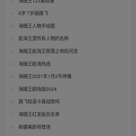
海贼王123集动漫
8
6岁 7岁画路飞
9
海贼王人物手绘图
10
航海王里所有人物的名称
11
海贼王航海王陨落之地的河流
12
海贼王航海热线
13
海贼王2021年1月3号停播
14
海贼王剧场版2024
15
路飞知道卡普战败吗
16
海贼王红发船员名单
17
新娜美即将登场
18