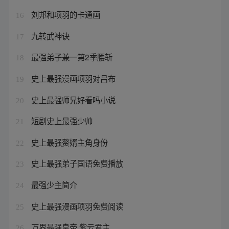
刘邦和项羽的卡通画
16
九转武神诀
17
最强弟子兼一第2季腰斩
18
史上最强漫画项羽对吕布
19
史上最强师兄好看吗小说
20
短剧史上最强少帅
21
史上最强赘婿主角身份
22
史上最强弟子国语免费播放
23
最强少主简介
24
史上最强漫画项羽免费阅读
25
万界最强皇帝 紫云君主
26