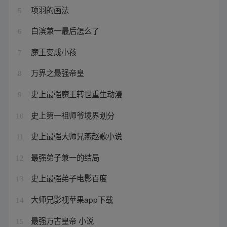
项羽的画法
5
白滨兼一最后怎么了
6
魔王变成小孩
7
万界之最强帝皇
8
史上最强魔王转世重生动漫
9
史上第一祖师爷境界划分
10
史上最强大师兄燕赵歌小说
11
最强弟子兼一的结局
12
史上最强弟子电影百度
13
大师兄影视苹果app下载
14
最强万古皇帝 小说
15