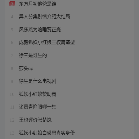
东方月初他爸是谁
3
异人分集剧情介绍大结局
4
风莎燕为啥睡贾正亮
5
成毅狐妖小红娘王权篇造型
6
徐三是谁生的
7
莎头cp
8
徐生是什么电视剧
9
狐妖小红娘赞助商
10
诸葛青睁眼哪一集
11
王也评价张楚岚
12
狐妖小红娘白裘恩真实身份
13