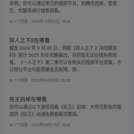
说明。您可以通过常见的视频平台，如腾讯视频、爱奇
艺、优酷等进行搜索观看。
1个回答
·
2024年10月02日 18:04
异人之下2在哪看
截至 2024 年 9 月 25 日，网剧《异人之下 2 决战碧游
村》预计 2025 年在优酷播出，目前暂无法在线免费观
看。《一人之下》第二季可以在相关的视频平台观看，不
过部分平台可能需要会员权限。例...
1个回答
·
2024年09月26日 20:30
狂王后续在哪看
您可以通过以下途径观看《狂王》后续：大师兄影视可能
提供《狂王》动漫免费观看完整版。
1个回答
·
2024年09月15日 18:42