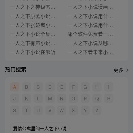
一人之下之神级恶魔果实在哪个小说可以看
一人之下小说漫画哪里可以看
一人之下原著小说全集米二
一人之下小说用什么可以看
一人之下张楚岚小说全集免费阅读
一人之下小说用什么软件看
一人之下小说全集免费
哪个软件免费看一人之下小说
一人之下有声小说在哪
一人之下小说从哪里看免费
一人之下小说在哪听
一人之下看未来小说软件下载
热门搜索
更多
A
B
C
D
E
F
G
H
I
J
K
L
M
N
O
P
Q
R
S
T
U
V
W
X
Y
Z
爱情公寓里的一人之下小说