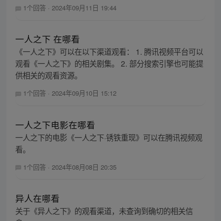
1个回答
·
2024年09月11日 19:44
一人之下 在哪看
《一人之下》可以在以下渠道观看： 1. 腾讯视频平台可以
观看《一人之下》的相关剧集。 2. 部分搜索引擎也可能提
供相关的观看资源。
1个回答
·
2024年09月10日 15:12
一人之下电影在哪看
一人之下的电影《一人之下·锈铁重现》可以在腾讯视频观
看。
1个回答
·
2024年08月08日 20:35
异人在哪看
关于《异人之下》的观看渠道，未查询到确切的相关信