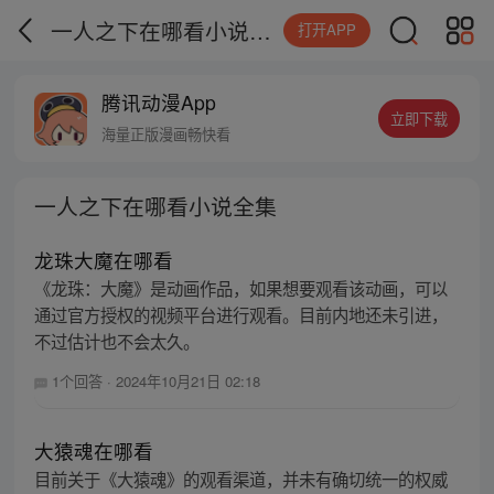
一人之下在哪看小说全集
打开APP
腾讯动漫App
立即下载
海量正版漫画畅快看
一人之下在哪看小说全集
龙珠大魔在哪看
《龙珠：大魔》是动画作品，如果想要观看该动画，可以
通过官方授权的视频平台进行观看。目前内地还未引进，
不过估计也不会太久。
1个回答
·
2024年10月21日 02:18
大猿魂在哪看
目前关于《大猿魂》的观看渠道，并未有确切统一的权威