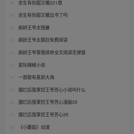
余生有你甜又暖221章
18
余生有你甜又暖出书了吗
19
病娇王爷太残暴
20
病娇王爷太猖狂免费阅读
21
病娇王爷靠我续命全文阅读无弹窗
22
星际辣椒小说
23
一首歌有星辰大海
24
摆烂后我掌控王爷芳心小说叫什么
25
摆烂后我掌控王爷芳心漫画35
26
摆烂后我掌控王爷芳心35
27
《小蘑菇》动漫
28