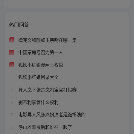
热门问答
律笺文和颜如玉亲吻在哪一集
1
中国票房号召力第一人
2
狐妖小红娘漫画王权篇
3
狐妖小红娘目录大全
4
异人之下张楚岚冯宝宝打假赛
5
刹帝利掌管什么权利
6
电影异人风莎燕扮演者是谁扮演的
7
涂山雅雅最后和谁在一起了
8