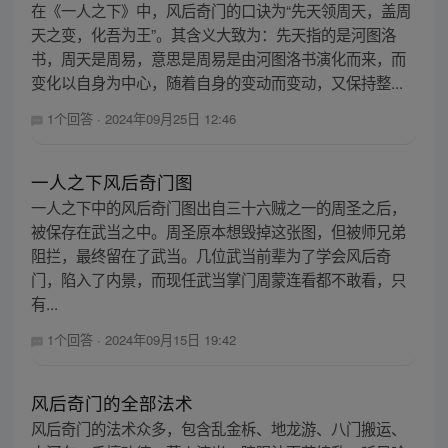
在《一人之下》中，风后奇门的口诀为“先天领周天，盖周
天之变，化吾为王”。其含义大致为：先天指的是河图洛
书，周天是周易，意思是周易是由河图洛书演化而来，而
变化以自身为中心，随着自身的变动而变动，又保持整...
1个回答
·
2024年09月25日 12:46
一人之下风后奇门图
一人之下中的风后奇门图出自三十六贼之一的周圣之后，
被保存在武当之中。周圣原本想毁掉这张图，但被师兄弟
阻拦，最终留在了武当。几位武当前辈为了学会风后奇
门，陷入了内景，而现任武当掌门周蒙连看都不敢看，只
有...
1个回答
·
2024年09月15日 19:42
风后奇门的全部法术
风后奇门的法术众多，包含乱金柝、地龙游、八门搬运、