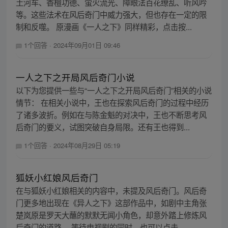
土河车、香檀功德、萤火流光、障眼法百花缭乱、听风吟
等。这些法术在风后奇门中威力强大，但也存在一定的限
制和反噬。 原漫画《一人之下》同样精彩，点击按...
1个回答
·
2024年09月01日 09:46
一人之下之开局风后奇门小说
以下为您提供一些与“一人之下之开局风后奇门”相关的小说
情节： 在相关小说中，王也在探索风后奇门的过程中经历
了诸多波折。例如在与陈金魁的对决中，王也不断思考风
后奇门的要义，试图突破自身局限。还有王也得到...
1个回答
·
2024年08月29日 05:19
狐妖小红娘风后奇门
在与狐妖小红娘相关的内容中，未提及风后奇门。风后奇
门更多地出现在《异人之下》这部作品中，如剧中主角张
楚岚原是罗天大蘸的默默无闻小角色，却意外踏上修炼风
后奇门的道路。 等待电视剧的同时，也可以点击...