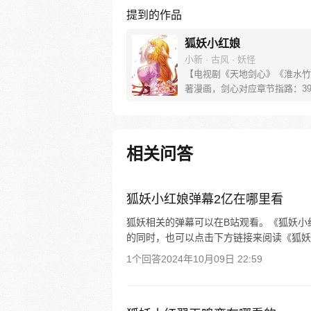
提到的作品
狐妖小红娘
小新 · 古风 · 妖怪
【电视剧《天地剑心》《淮水竹
著漫画，剑心对应章节指路：39-
水对应章节指路272-301】 迷
妖，正太道士没节操。自古人妖
恋，千载孽缘一线牵。（每周周
新。）
相关问答
狐妖小红娘弹幕2亿在哪里看
狐妖相关的弹幕可以在B站观看。《狐妖小
的同时，也可以点击下方链接来阅读《狐妖
1个回答
2024年10月09日 22:59