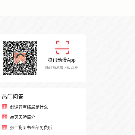
腾讯动漫App
随时随地看正版动漫
热门问答
1
剑逆苍穹结局是什么
2
寂灭天骄简介
3
张二狗听书全部免费听