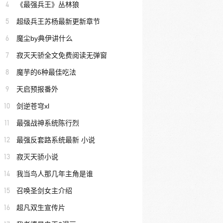
4
《最强兵王》丛林狼
5
超级兵王苏杨最新更新章节
6
魔尘by典伊讲什么
7
寂灭天骄全文免费阅读无弹窗
8
魔芋的6种最佳吃法
9
天启预报番外
10
剑逆苍穹xl
11
最强战神系统陈行烈
12
最强反套路系统最新 小说
13
寂灭天骄小说
14
我当鸟人那几年主角是谁
15
召唤圣剑女主介绍
16
超凡双生宣传片