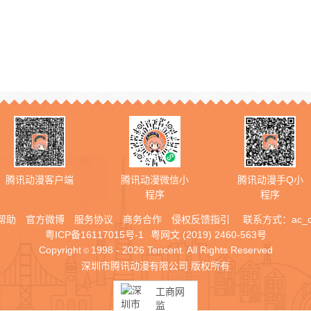
腾讯动漫客户端
腾讯动漫微信小
腾讯动漫手Q小
程序
程序
帮助
官方微博
服务协议
商务合作
侵权反馈指引
联系方式：
ac_
粤ICP备16117015号-1
粤网文 (2019) 2460-563号
Copyright
1998 - 2026 Tencent. All Rights Reserved
©
深圳市腾讯动漫有限公司 版权所有
工商网
监