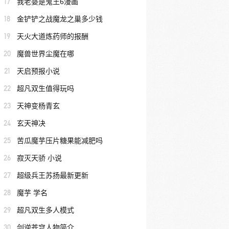
17
我老婆是鬼王6漫画
18
金铲铲之战魔龙之巢多少钱
19
天火大道炼药师的报酬
20
魔兽世界尘魔在哪
21
天启预报小说
22
超凡双生值得玩吗
23
天神变杨青玄
24
玄天神决
25
苦瓜魔芋压片糖果能减肥吗
26
寂灭天骄 小说
27
超级兵王苏扬最新更新
28
魔芋 学名
29
超凡双生多人模式
30
剑逆苍穹人物简介