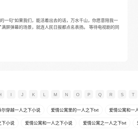
的一句“如果我们，能活着出去的话，万水千山，你愿意陪我一
了满屏弹幕的场景，就连人民日报都点名表扬。 等待电视剧的同
H
I
J
K
L
M
N
O
P
Q
R
S
T
泰尔穿越一人之下小说
爱情公寓里的一人之下txt
爱情公寓和一
之下小说
爱情公寓和一人之下小说
爱情公寓之一人之下txt