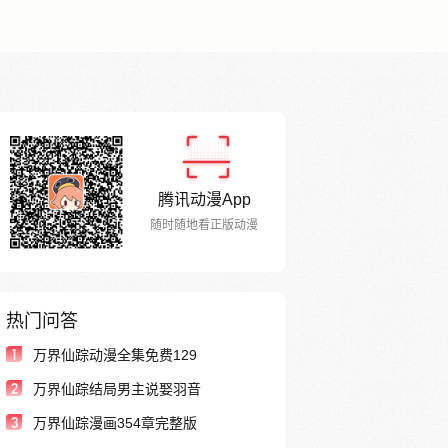
腾讯动漫App
随时随地看正版动漫
热门问答
1
万界仙踪动漫全集免费129
2
万界仙踪结局男主说娶羽音
3
万界仙踪漫画354章完整版