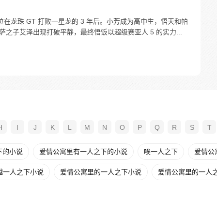
在龙珠 GT 打败一星龙的 3 年后。小芳成为高中生，悟天和帕
之子艾泽出现打破平静，最终悟饭以超级赛亚人 5 的实力...
H
I
J
K
L
M
N
O
P
Q
R
S
T
下的小说
爱情公寓里有一人之下的小说
唉一人之下
爱情公
越一人之下小说
爱情公寓里的一人之下小说
爱情公寓里的一人之下