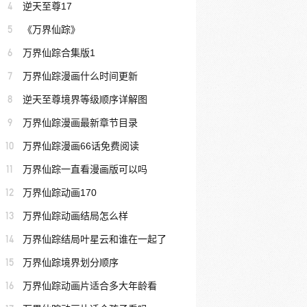
4
逆天至尊17
5
《万界仙踪》
6
万界仙踪合集版1
7
万界仙踪漫画什么时间更新
8
逆天至尊境界等级顺序详解图
9
万界仙踪漫画最新章节目录
10
万界仙踪漫画66话免费阅读
11
万界仙踪一直看漫画版可以吗
12
万界仙踪动画170
13
万界仙踪动画结局怎么样
14
万界仙踪结局叶星云和谁在一起了
15
万界仙踪境界划分顺序
16
万界仙踪动画片适合多大年龄看