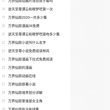
17
万界仙踪动画片适合孩子看吗
18
逆天至尊谭云和穆梦呓第一次
19
万界仙踪2020一共多少集
20
万界仙踪漫画36免费
21
逆天至尊谭云和穆梦呓接吻多少集
22
万界仙踪小说叫什么名字
23
逆天至尊小说免费阅读林风
24
万界仙踪漫画下拉式免费阅读
25
万界仙踪的漫画
26
万界仙踪动画在线
27
万界仙踪原著小说
28
万界仙踪境界划分详解
29
万界仙踪里谁是女主角
30
万界仙踪有没有续集