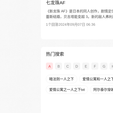
七龙珠AF
《新龙珠 AF》是日本的同人创作，剧情定位
蕾斯结婚，贝吉塔能变超 3。新的敌人弗利萨
1个回答
2024年09月07日 06:36
热门搜索
A
B
C
D
E
F
G
暗法则一人之下
爱情公寓和一人之
爱情公寓之一人之下txt
阿尔泰尔穿