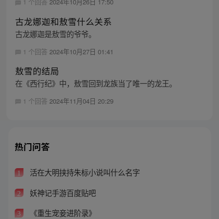
1 个回答
2024年10月26日 17:50
古龙娜迦和敖雪什么关系
古龙娜迦是敖雪的爷爷。
1 个回答
2024年10月27日 01:41
敖雪的结局
在《西行纪》中，敖雪回到龙族当了唯一的龙王。
1 个回答
2024年11月04日 20:29
热门问答
活在大明挟持朱标小说叫什么名字
1
妖神记手游百度贴吧
2
《重生宠妾进阶录》
3