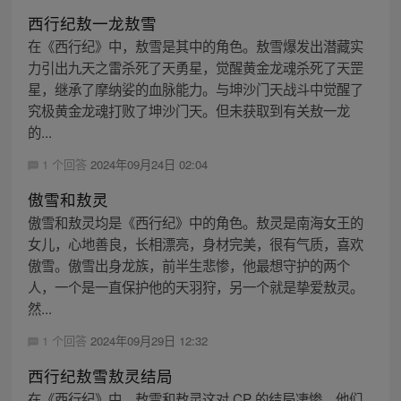
西行纪敖一龙敖雪
在《西行纪》中，敖雪是其中的角色。敖雪爆发出潜藏实
力引出九天之雷杀死了天勇星，觉醒黄金龙魂杀死了天罡
星，继承了摩纳娑的血脉能力。与坤沙门天战斗中觉醒了
究极黄金龙魂打败了坤沙门天。但未获取到有关敖一龙
的...
1 个回答
2024年09月24日 02:04
傲雪和敖灵
傲雪和敖灵均是《西行纪》中的角色。敖灵是南海女王的
女儿，心地善良，长相漂亮，身材完美，很有气质，喜欢
傲雪。傲雪出身龙族，前半生悲惨，他最想守护的两个
人，一个是一直保护他的天羽狩，另一个就是挚爱敖灵。
然...
1 个回答
2024年09月29日 12:32
西行纪敖雪敖灵结局
在《西行纪》中，敖雪和敖灵这对 CP 的结局凄惨。他们