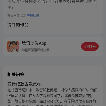
地对青帝有仰慕之情，目前未表明有其他特殊关
系。
答案问题点击
举报反馈
提到的作品
腾讯动漫App
立即下载
海量正版漫画畅快看
相关问答
西行纪敖雪敖灵cp
在《西行纪》中，敖雪和敖灵是一对令人感慨的CP。他们
很早就认识，在龙人学院时是同学，都曾是被欺负的对
象。敖灵相对懦弱，而敖雪会反抗，在学院时敖雪会理敖