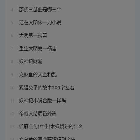
邵氏三部曲是哪三个
4
活在大明朱一刀小说
5
大明第一祸害
6
重生大明第一祸害
7
妖神记网游
8
宠魅鱼的天空和乱
9
狐狸兔子的故事300字左右
10
妖神记小说台版一样吗
11
帝霸大结局番外篇
12
侯府主母(重生)木妖娆讲的什么
13
女总裁的豪龙医婿短剧全集
14