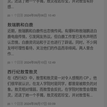
灵，还送了她一个手镯，敖灵视若珍宝，并对敖雪有好
感...
1 个回答
2024年09月06日 10:40
敖瑞鹏和白鹿
近期，敖瑞鹏和白鹿传出恋情传闻。有爆料称敖瑞鹏送白
鹿电扇传情，引发网友热议。但白鹿工作室已发布声明否
认恋情，白鹿资讯站和于正也进行了辟谣。同时，不少网
友呼吁理性看待，关注他们的作品而非绯闻。两人曾合
作...
1 个回答
2024年09月10日 12:49
西行纪敖雪敖灵
在《西行纪》中，敖雪和敖灵是一对令人感慨的 CP 。他
们很早就认识，在龙人学院时是同学，都曾是被欺负的对
象。敖灵相对懦弱，而敖雪会反抗，在学院时敖雪会理敖
灵，还送了她一个手镯，敖灵视若珍宝，并对敖雪有...
1 个回答
2024年09月17日 03:09