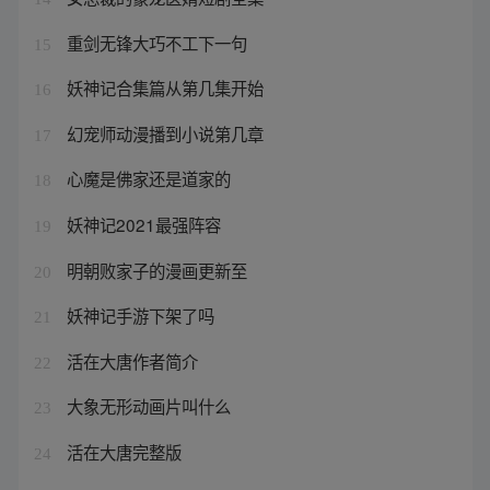
重剑无锋大巧不工下一句
15
妖神记合集篇从第几集开始
16
幻宠师动漫播到小说第几章
17
心魔是佛家还是道家的
18
妖神记2021最强阵容
19
明朝败家子的漫画更新至
20
妖神记手游下架了吗
21
活在大唐作者简介
22
大象无形动画片叫什么
23
活在大唐完整版
24