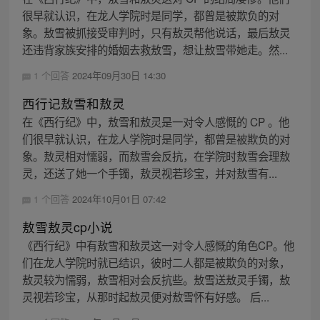
很早就认识，在龙人学院时是同学，都曾是被欺负的对
象。敖雪被抓接受审判时，只有敖灵帮他说话，最后敖灵
还违背家族安排的婚姻去救敖雪，想让敖雪带她走。然...
1 个回答
2024年09月30日 14:30
西行记敖雪和敖灵
在《西行纪》中，敖雪和敖灵是一对令人感慨的 CP 。他
们很早就认识，在龙人学院时是同学，都曾是被欺负的对
象。敖灵相对懦弱，而敖雪会反抗，在学院时敖雪会理敖
灵，还送了她一个手镯，敖灵视若珍宝，并对敖雪有...
1 个回答
2024年10月01日 07:42
敖雪敖灵cp小说
《西行纪》中有敖雪和敖灵这一对令人感慨的角色CP。他
们在龙人学院时就已结识，彼时二人都是被欺负的对象，
敖灵较为懦弱，敖雪相对会反抗些。敖雪送敖灵手镯，敖
灵视若珍宝，从那时起敖灵便对敖雪怀有好感。 后...