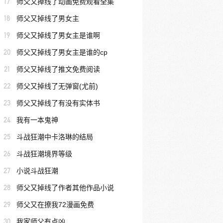
17
师父又掉线了动画免费观看全集
18
师父又掉线了男女主
19
师父又掉线了男女主是谁啊
20
师父又掉线了男女主是谁的cp
21
师父又掉线了推文免费阅读
22
师父又掉线了无弹窗(尤前)
23
师父又掉线了有没有实体书
24
我有一本鬼神
25
斗战狂潮中卡洛琳的结局
26
斗战狂潮境界等级
27
小说斗战狂潮
28
师父又掉线了作者其他作品小说
29
师父又在撩我72漫画免费
30
我家师父有点凶