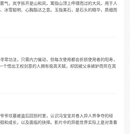
雾气，岚字拆开是山和风，寓指山顶上呼啸而过的大风，用于人
、冰雪聪明、心胸豁达之意。玉指美石，是石头的精华，质细而
寻常功法，只需内力催动，但每次使用都会折损使用者的阳寿，
第一个悟出王权剑意的人拥有极高天赋，却因被父亲嫉妒而死在其
爷爷坟墓被盗后回到村里，认识冯宝宝并卷入异人界争夺的经
徊和成长，以及面临的抉择。影片中的异能世界实际上是对青春