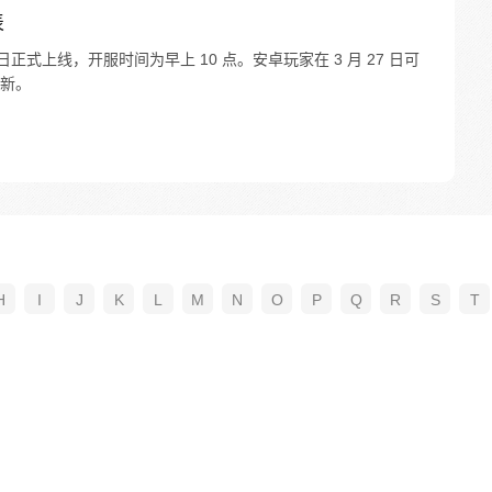
表
8 日正式上线，开服时间为早上 10 点。安卓玩家在 3 月 27 日可
新。
H
I
J
K
L
M
N
O
P
Q
R
S
T