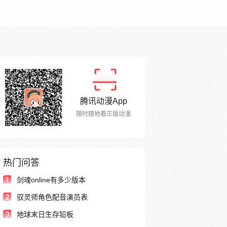
腾讯动漫App
随时随地看正版动漫
热门问答
1
剑魂online有多少版本
2
驭灵师角色配音演员表
3
地球末日生存铅板