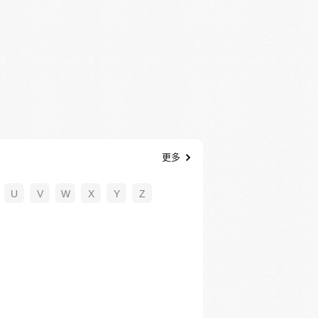
更多
U
V
W
X
Y
Z