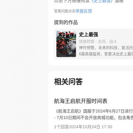
点击下方链接阅读
漫画
《史上最强》
举报反馈
答案问题点击
提到的作品
史上最强
拾部的部 · 古风 · 战斗
神作预警，未来的科技，复活历
6路英雄猛将，誓要决出史上最强！
圣关云长、还是西楚霸王项羽，
之下的吕奉先，还是满洲第一勇
两两对决，生死格斗，最终获胜
会获得一个愿望！ 粉丝群：4
相关问答
航海王启航开服时间表
《航海王启航》国服于2024年6月27日进行“
- 7月10日期间不会开放商城功能，包含角
1个回答
2024年10月24日 17:30