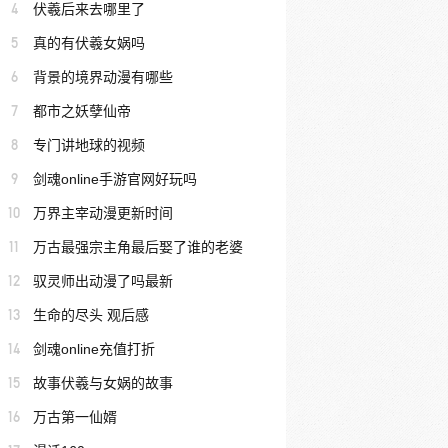
4
伏羲后来去哪里了
5
真的有伏羲女娲吗
6
背景的境界动漫有哪些
7
都市之妖孽仙帝
8
专门讲地球的视频
9
剑魂online手游官网好玩吗
10
万界主宰动漫更新时间
11
万古最强宗主角最后娶了谁的老婆
12
驭灵师出动漫了吗最新
13
生命的尽头 观后感
14
剑魂online充值打折
15
故事伏羲与女娲的故事
16
万古第一仙婿