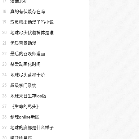
17
漫话160
18
真的有伏羲存在吗
19
驭灵师出动漫了吗小说
20
地球尽头伏羲神体是谁
21
优质背景动漫
22
最后的召唤师漫画
23
杀爱动画化时间
24
地球尽头蓝星十阶
25
超级掌门系统
26
地球末日生存ios版
27
《生命的尽头》
28
剑魂online新区
29
地球的底部是什么样子
30
哪吒啥星座