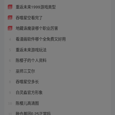
重返未来1999游戏类型
1
吞噬星空看完了
2
地藏诛魔录哪个职业厉害
3
看漫画软件哪个全免费又好用
4
重返未来游戏玩法
5
陈樱子的个人资料
6
巫师三艾尔
7
吞噬星空多长
8
白灵淼官方形象
9
陈樱儿高清图
10
融合基因0.25正常吗
11