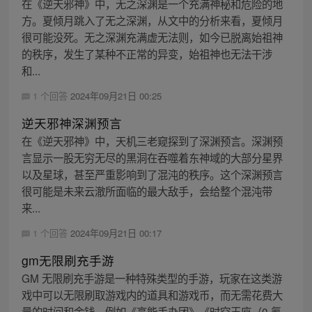
在《逆天邪神》中，无之深渊是一个充满神秘和危险的地
方。夏倾月跳入了无之深渊，从文中的分析来看，夏倾月
很可能没死。无之深渊充满虚无法则，如今已脱离始祖神
的秩序，发生了某种不正常的异变，始祖神也无法干涉
和...
1 个回答
2024年09月21日 00:25
逆天邪神深渊预言
在《逆天邪神》中，天机三老窥探到了深渊预言。深渊预
言显示一股无穷无尽的黑洞在吞噬着东神域的大部分星界
以及星球，甚至严重影响到了混沌的秩序。这个深渊预言
很可能是未来云澈所面临的最大敌手，会给整个混沌带
来...
1 个回答
2024年09月21日 00:17
gm无限刷充手游
GM 无限刷充手游是一种特殊类型的手游，玩家在这类游
戏中可以无限刷取游戏内的道具和游戏币，而无需花费大
量的时间和金钱。例如《高能手办团》《时空王座（0 氪