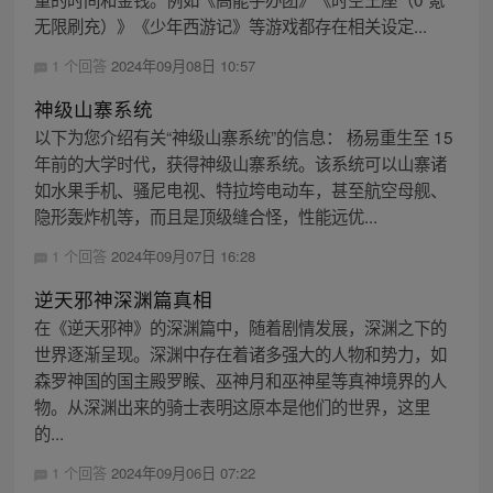
无限刷充）》《少年西游记》等游戏都存在相关设定...
1 个回答
2024年09月08日 10:57
神级山寨系统
以下为您介绍有关“神级山寨系统”的信息： 杨易重生至 15
年前的大学时代，获得神级山寨系统。该系统可以山寨诸
如水果手机、骚尼电视、特拉垮电动车，甚至航空母舰、
隐形轰炸机等，而且是顶级缝合怪，性能远优...
1 个回答
2024年09月07日 16:28
逆天邪神深渊篇真相
在《逆天邪神》的深渊篇中，随着剧情发展，深渊之下的
世界逐渐呈现。深渊中存在着诸多强大的人物和势力，如
森罗神国的国主殿罗睺、巫神月和巫神星等真神境界的人
物。从深渊出来的骑士表明这原本是他们的世界，这里
的...
1 个回答
2024年09月06日 07:22