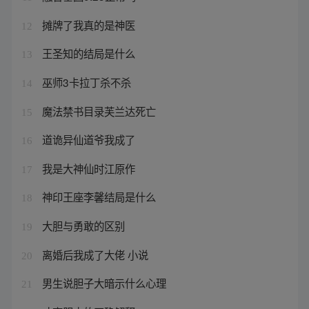
摊牌了我真的是神医
12
王圣知的结局是什么
13
巫师3卡拉丁杀不杀
14
魔法禁书目录芙兰达死亡
15
道诡异仙道爷我成了
16
我是大神仙时江原作
17
神印王座李馨结局是什么
18
大胆与勇敢的区别
19
离婚后我成了大佬 小说
20
男生说胆子大暗示什么心理
21