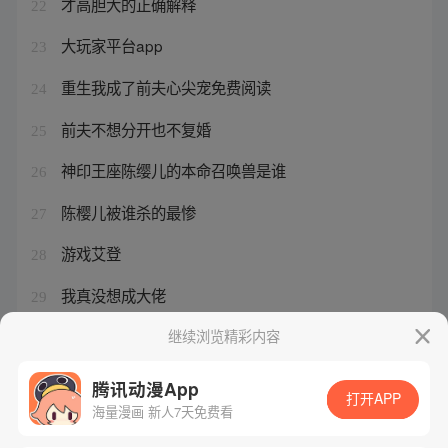
才高胆大的正确解释
22
大玩家平台app
23
重生我成了前夫心尖宠免费阅读
24
前夫不想分开也不复婚
25
神印王座陈缨儿的本命召唤兽是谁
26
陈樱儿被谁杀的最惨
27
游戏艾登
28
我真没想成大佬
29
这里的姑娘都很安全
继续浏览精彩内容
30
腾讯动漫App
打开APP
海量漫画 新人7天免费看
腾讯漫画
起点读书
QQ阅读