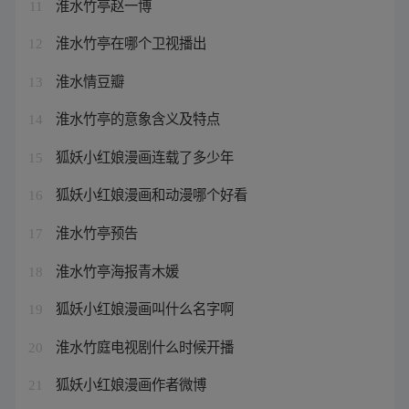
淮水竹亭赵一博
11
淮水竹亭在哪个卫视播出
12
淮水情豆瓣
13
淮水竹亭的意象含义及特点
14
狐妖小红娘漫画连载了多少年
15
狐妖小红娘漫画和动漫哪个好看
16
淮水竹亭预告
17
淮水竹亭海报青木媛
18
狐妖小红娘漫画叫什么名字啊
19
淮水竹庭电视剧什么时候开播
20
狐妖小红娘漫画作者微博
21