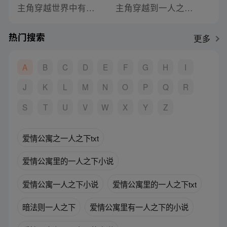
主角穿越世界中有一人之下的小说叫什么
主角穿越到一人之下贾家村的小说叫什么
热门搜索
更多
A
B
C
D
E
F
G
H
I
J
K
L
M
N
O
P
Q
R
S
T
U
V
W
X
Y
Z
爱情公寓之一人之下txt
爱情公寓里的一人之下小说
爱情公寓一人之下小说
爱情公寓里的一人之下txt
暗法则一人之下
爱情公寓里有一人之下的小说