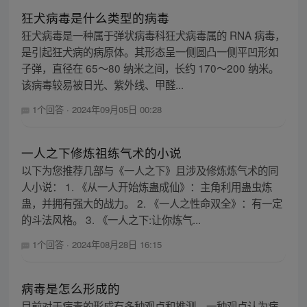
狂犬病毒是什么类型的病毒
狂犬病毒是一种属于弹状病毒科狂犬病毒属的 RNA 病毒，
是引起狂犬病的病原体。其形态呈一侧圆凸一侧平凹形如
子弹，直径在 65～80 纳米之间，长约 170～200 纳米。
该病毒较易被日光、紫外线、甲醛...
1个回答
·
2024年09月05日 00:28
一人之下修炼祖练气术的小说
以下为您推荐几部与《一人之下》且涉及修炼炼气术的同
人小说： 1. 《从一人开始炼蛊成仙》：主角利用蛊虫炼
蛊，并拥有强大的战力。 2. 《一人之性命双全》：有一定
的斗法风格。 3. 《一人之下:让你炼气...
1个回答
·
2024年08月28日 16:15
病毒是怎么形成的
目前对于病毒的形成有多种观点和推测。一种观点认为病