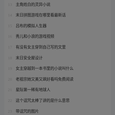
主角姓白的灵异小说
13
末日拼图游戏在哪里看最新话
14
吕布的模拟人生器
15
秀儿和小浪的游戏视频
16
有没有女主穿到自己写的文里
17
末日安全屋设计
18
女主穿越到一本书里的小说叫什么
19
老祖宗她又美又飒好看吗免费阅读
20
星际第一稀有地球人
21
这个诅咒太棒了讲的是什么意思
22
带诅咒的图片
23