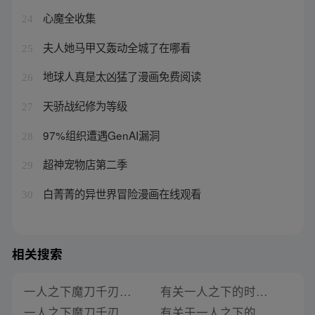
心魔全收集
24
夫人她马甲又轰动全城了在哪看
25
地球人真是太凶猛了漫画免费阅读
26
天骄战纪修为等级
27
97%组织遭遇GenAI漏洞
28
超神宠物店第二季
29
白菁菁的异世界冒险漫画在线观看
30
相关搜索
一人之下魔刀千刃有关的小说叫什么
有关一人之下的时空穿梭小说
一人之下魔刀千刃有关的小说
有关于一人之下的无限流小说