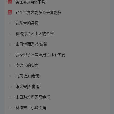
美图秀秀app下载
2
这个世界悲剧多还是喜剧多
3
薛采青的身份
4
机械炼金术士人物介绍
5
末日拼图游戏 饕餮
6
我家娘子不是妖男主几个老婆
7
李念凡的实力
8
九天 黑山老鬼
9
限定安抚 向哨
10
末日避难所无限金币
11
林峰末世小说主角
12