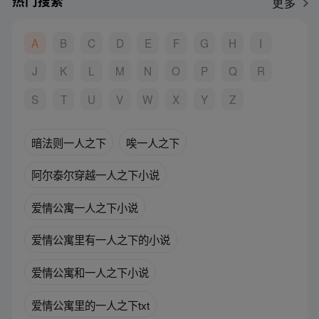
热门搜索
更多
A
B
C
D
E
F
G
H
I
J
K
L
M
N
O
P
Q
R
S
T
U
V
W
X
Y
Z
暗法则一人之下
唉一人之下
阿尔泰尔穿越一人之下小说
爱情公寓一人之下小说
爱情公寓里有一人之下的小说
爱情公寓和一人之下小说
爱情公寓里的一人之下txt