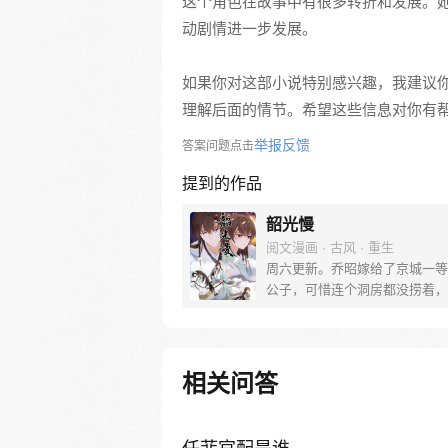
这个角色在故事中有很多转折和发展。
动剧情进一步发展。
如果你对这部小说特别感兴趣，我建议
理解后面的情节。希望这些信息对你有
举报反馈
答案问题点击
提到的作品
韶光慢
阅文漫画 · 古风 · 重生
周六更新。乔昭嫁给了京城一等
公子，可惜连个洞房都没捞着，
奉旨出征了。再相见，她被夫君
箭射死在城墙上，一睁眼成了骑
的被拐少女，绞尽脑汁琢磨着怎
京城去。
相关问答