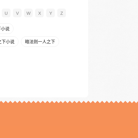
U
V
W
X
Y
Z
下小说
之下小说
暗法则一人之下