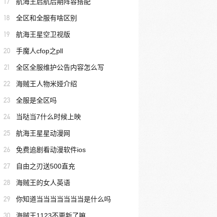
17
航海王启航后期阵容搭配
18
全区和全服有啥区别
19
航海王星空卫视版
20
手魔人cfop之pll
21
全区全服维护公告内容怎么写
22
海贼王人物米娅介绍
23
全服是全区吗
24
当哒当7什么时候上映
25
航海王星星动漫网
26
免费追剧看动漫软件ios
27
自由之刃送500直充
28
海贼王的女人英语
29
你知道当当当当当当当是什么吗
30
海贼王1123不更新了嘛