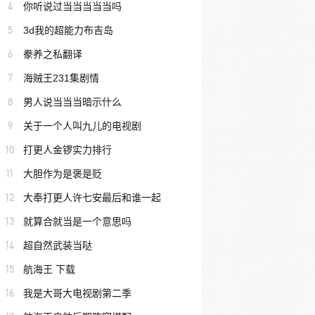
4
你听说过当当当当当吗
5
3d我的超能力布吉岛
6
豢养之私翻译
7
海贼王231集剧情
8
男人说当当当暗示什么
9
关于一个人叫九儿的电视剧
10
打更人金锣实力排行
11
大胆作为是褒是贬
12
大奉打更人许七安最后和谁一起
13
就算合就当是一个意思吗
14
超自然武装当哒
15
航海王 下载
16
我是大哥大电视剧第二季