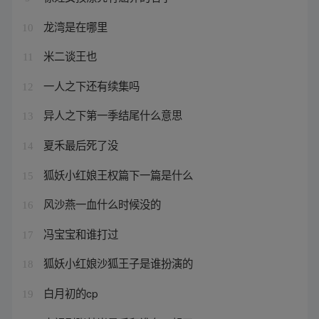
龙湾是在哪里
10
米二谈王也
11
一人之下还有续集吗
12
异人之下第一季结尾什么意思
13
夏禾最后死了没
14
狐妖小红娘王权篇下一篇是什么
15
风沙燕一血什么时候没的
16
冯宝宝和谁打过
17
狐妖小红娘沙狐王子是谁扮演的
18
白月初的cp
19