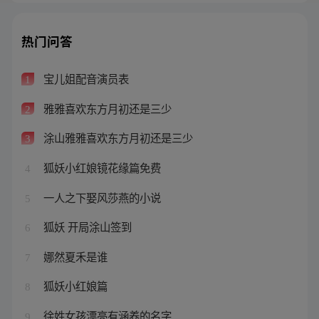
热门问答
宝儿姐配音演员表
1
雅雅喜欢东方月初还是三少
2
涂山雅雅喜欢东方月初还是三少
3
狐妖小红娘镜花缘篇免费
4
一人之下娶风莎燕的小说
5
狐妖 开局涂山签到
6
娜然夏禾是谁
7
狐妖小红娘篇
8
徐姓女孩漂亮有涵养的名字
9