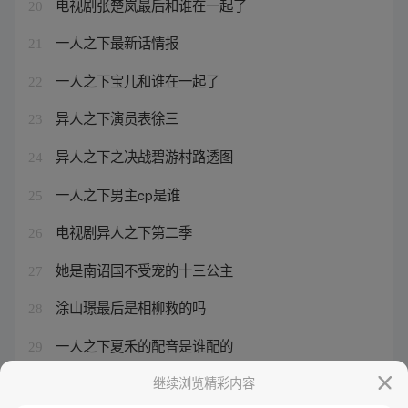
电视剧张楚岚最后和谁在一起了
20
一人之下最新话情报
21
一人之下宝儿和谁在一起了
22
异人之下演员表徐三
23
异人之下之决战碧游村路透图
24
一人之下男主cp是谁
25
电视剧异人之下第二季
26
她是南诏国不受宠的十三公主
27
涂山璟最后是相柳救的吗
28
一人之下夏禾的配音是谁配的
29
狐妖小红娘高清壁纸背景图
继续浏览精彩内容
30