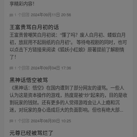
享精彩内容！
1 个回答
2024年09月11日 20:56
王富贵骂白月初的话
王富贵曾嘲笑白月初说：“懂了吗？废人白月初、蝼蚁白月
初，放屁用不起厕纸的白月初”。 等待电视剧的同时，也可
以点击下方链接来阅读《狐妖小红娘》原著提前了解剧情
了！
1 个回答
2024年09月04日 17:36
黑神话悟空被骂
《黑神话：悟空》在国内遭到了部分网友的谩骂。一些人
认为这是资本操作的游戏，热度是被“炒”起来的，目的是收
割玩家的钱财。还有更多的人觉得游戏会让人上瘾和沉
迷，对玩家的身心造成巨大的负面影响。但也有绝大部...
1 个回答
2024年08月30日 10:25
元尊已经被骂烂了