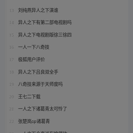
刘纯燕异人之下演谁
13
异人之下有第二部电视剧吗
14
异人之下电视剧版徐三徐四
15
一人一下八奇技
16
极狐用户评价
17
异人之下吕良双全手
18
八奇技来源于天师度吗
19
王七二下载
20
一人之下诸葛青太可怜了
21
张楚岚cp诸葛青
22