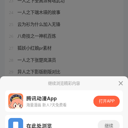
一人之下全真派有啥武功
23
一人之下端木瑛的故事
24
云为衫为什么加入无锋
25
八奇技之一神机百炼
26
狐妖小红娘pr素材
27
一人之下张楚岚演员
28
异人之下影版剧版对比
29
电视剧异人之下剧情简介详解
继续浏览精彩内容
30
腾讯动漫App
打开APP
海量漫画 新人7天免费看
腾讯漫画
起点读书
QQ阅读
网站备案/许可证号：粤B2-20090059-5
在此处浏览
继续