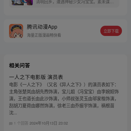
清明回乡，遭遇神秘少女冯宝宝。素未谋面
的冯宝宝却对张楚岚异常熟悉，并将其带去
自己打工的快递公司。为了帮冯宝宝寻找她
的身世，也为了查清自己与爷爷身上的秘
腾讯动漫App
密，张楚岚的生活被彻底颠覆，与冯宝宝一
立即下载
同踏上“异人”之旅。
海量正版漫画畅快看
相关问答
一人之下电影版 演员表
电影《一人之下》（又名《异人之下》）的演员表如下：
主角张楚岚由胡先煦饰演，宝儿姐（冯宝宝）由李婉妲饰
演，王也道长由此沙饰演，小师叔张灵玉由邬家楷饰演，
刮胡刀夏荷由娜然饰演，徐老三由乔振宇饰演，祸根苗
沈...
1 个回答
2024年10月13日 23:02