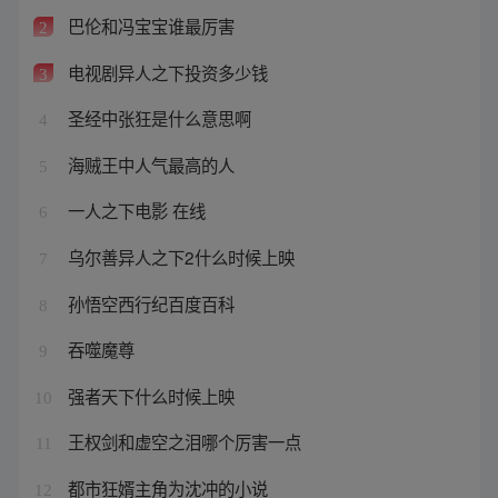
巴伦和冯宝宝谁最厉害
2
电视剧异人之下投资多少钱
3
圣经中张狂是什么意思啊
4
海贼王中人气最高的人
5
一人之下电影 在线
6
乌尔善异人之下2什么时候上映
7
孙悟空西行纪百度百科
8
吞噬魔尊
9
强者天下什么时候上映
10
王权剑和虚空之泪哪个厉害一点
11
都市狂婿主角为沈冲的小说
12