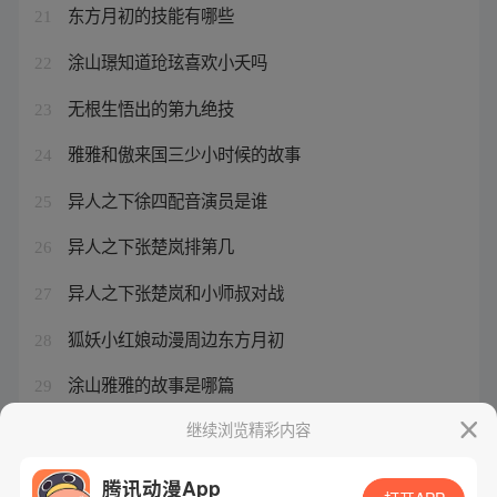
东方月初的技能有哪些
21
涂山璟知道玱玹喜欢小夭吗
22
无根生悟出的第九绝技
23
雅雅和傲来国三少小时候的故事
24
异人之下徐四配音演员是谁
25
异人之下张楚岚排第几
26
异人之下张楚岚和小师叔对战
27
狐妖小红娘动漫周边东方月初
28
涂山雅雅的故事是哪篇
29
狐妖小红娘动漫版东方洛
继续浏览精彩内容
30
腾讯动漫App