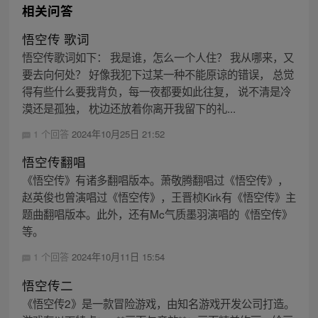
相关问答
悟空传 歌词
悟空传歌词如下： 我是谁，怎么一个人住？ 我从哪来，又
要去向何处？ 好像我犯下过某一种不能原谅的错误， 总觉
得有些什么要我背负，每一夜都要如此往复， 说不清是冷
漠还是孤独， 枕边还放着你离开我留下的礼...
1 个回答
2024年10月25日 21:52
悟空传翻唱
《悟空传》有诸多翻唱版本。萧敬腾翻唱过《悟空传》，
赵英俊也曾演唱过《悟空传》，王晋桢Kirk有《悟空传》主
题曲翻唱版本。此外，还有Mc气质墨羽演唱的《悟空传》
等。
1 个回答
2024年10月11日 15:54
悟空传二
《悟空传2》是一款冒险游戏，由知名游戏开发公司打造。