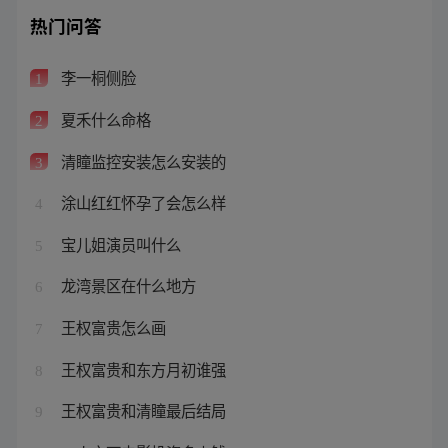
热门问答
李一桐侧脸
1
夏禾什么命格
2
清瞳监控安装怎么安装的
3
涂山红红怀孕了会怎么样
4
宝儿姐演员叫什么
5
龙湾景区在什么地方
6
王权富贵怎么画
7
王权富贵和东方月初谁强
8
王权富贵和清瞳最后结局
9