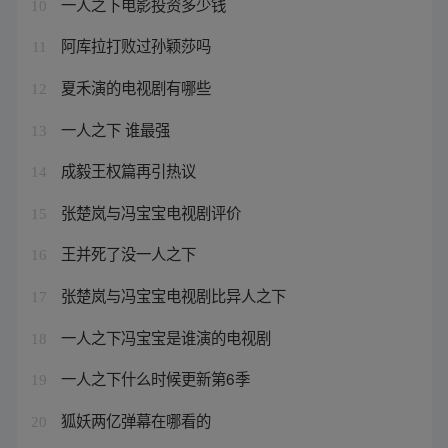
一人之下电影投资多少钱
10
阿库拉打败过孙颖莎吗
11
夏禾演的电视剧有哪些
12
一人之下 谁最强
13
成毅王权篇再引热议
14
张楚岚与冯宝宝电视剧评价
15
王并死了没一人之下
16
张楚岚与冯宝宝电视剧比异人之下
17
一人之下冯宝宝是谁演的电视剧
18
一人之下什么时候更新第6季
19
狐妖两亿弹幕在哪看的
20