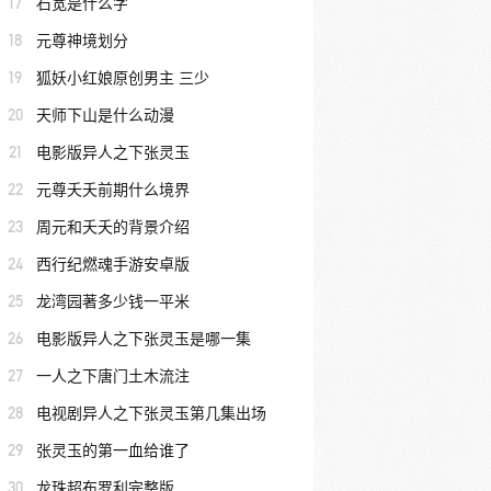
17
石宽是什么字
18
元尊神境划分
19
狐妖小红娘原创男主 三少
20
天师下山是什么动漫
21
电影版异人之下张灵玉
22
元尊夭夭前期什么境界
23
周元和夭夭的背景介绍
24
西行纪燃魂手游安卓版
25
龙湾园著多少钱一平米
26
电影版异人之下张灵玉是哪一集
27
一人之下唐门土木流注
28
电视剧异人之下张灵玉第几集出场
29
张灵玉的第一血给谁了
30
龙珠超布罗利完整版