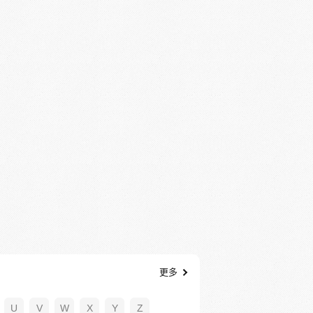
更多
U
V
W
X
Y
Z