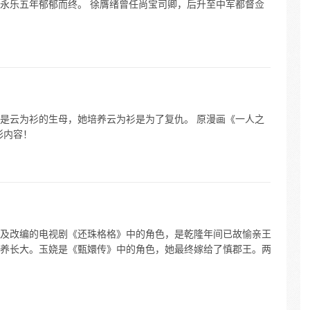
永乐五年郁郁而终。 徐膺绪曾任尚宝司卿，后升至中军都督佥
是云为衫的生母，她培养云为衫是为了复仇。 原漫画《一人之
彩内容！
及改编的电视剧《还珠格格》中的角色，是乾隆年间已故愉亲王
养长大。玉娆是《甄嬛传》中的角色，她最终嫁给了慎郡王。两