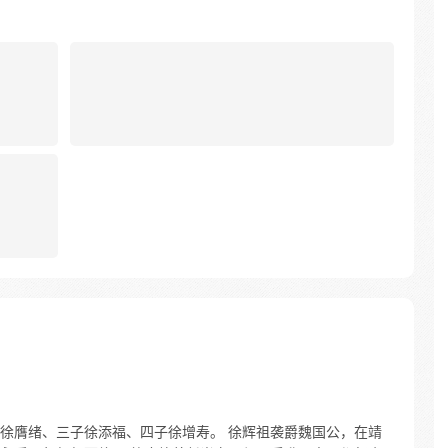
徐膺绪、三子徐添福、四子徐增寿。 徐辉祖袭爵魏国公，在靖