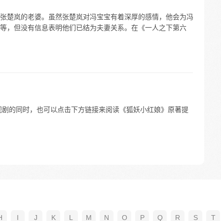
张楚岚的老婆。虽然张楚岚对冯宝宝有着深厚的感情，他会为冯
等，但没有信息表明他们已结为夫妻关系。在《一人之下第六
视剧的同时，也可以点击下方链接来阅读《狐妖小红娘》原著提
H
I
J
K
L
M
N
O
P
Q
R
S
T