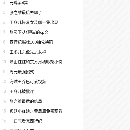
4
元尊第4集
5
张之维最后去哪了
6
王冬儿恢复女装哪一集出现
7
张灵玉x张楚岚的cp文
8
西行纪燃魂100抽兑换码
9
王冬儿头像光之女神
10
涂山红红和东方月初吵架小说
11
周元最强招式
12
海贼王乔巴可爱视频
13
王冬儿被批评
14
张之维最后的结局
15
狐妖小红娘之黄凤篇免费观看
16
一口气看完西行纪