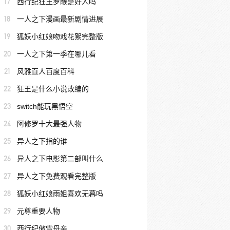
17
西行纪狂王罗睺是好人吗
18
一人之下漫画最新剧情进展
19
狐妖小红娘吻戏花絮完整版
20
一人之下第一季在哪儿看
21
风雅直人百度百科
22
狂王是什么小说改编的
23
switch能玩黑悟空
24
阿修罗十大最强人物
25
异人之下指的谁
26
异人之下电影第二部叫什么
27
异人之下免费观看完整版
28
狐妖小红娘雨姐喜欢无暮吗
29
元尊重要人物
30
西行纪傲雪母亲