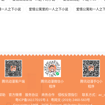
越一人之下小说
爱情公寓里的一人之下小说
爱情公寓和一人之
腾讯动漫客户端
腾讯动漫微信小
腾讯动漫手Q小
程序
程序
帮助
官方微博
服务协议
商务合作
侵权反馈指引
联系方式：
ac_
粤ICP备16117015号-1
粤网文 (2019) 2460-563号