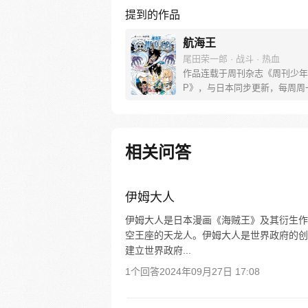
提到的作品
航海王
尾田荣一郎 · 战斗 · 热血
作品连载于周刊杂志《周刊少年
P》，与日本同步更新，每周周
[简介]有一个梦想成为海盗的少
飞，他因误食“恶魔果实”而成为
人，在获得超人能力的同时付出
子无法游泳的代价。十年后，路
相关问答
现与因救他而断臂的杰克斯的约
海，开始了以成为海盗王为目标
的冒险旅程！
伊姆大人
伊姆大人是日本漫画《海贼王》及其衍生作
空王座的天龙人。伊姆大人是世界政府的创
建立世界政府...
1个回答
2024年09月27日 17:08