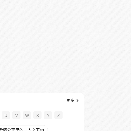
更多
U
V
W
X
Y
Z
爱情公寓里的一人之下txt