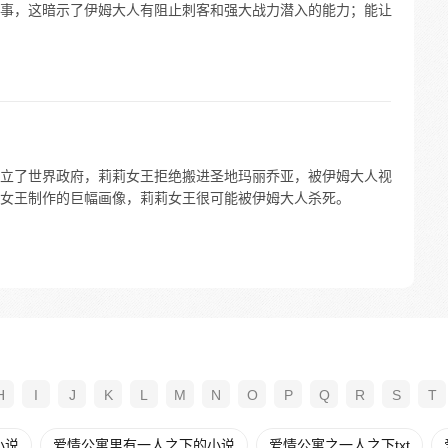
事，这暗示了伊姆大人有阻止刺客和强大战力潜入的能力；能让
立了世界政府，莉莉女王拒绝搬进圣地玛丽乔亚，被伊姆大人视
女王制作的巨幅画像，莉莉女王很可能被伊姆大人杀死。
H
I
J
K
L
M
N
O
P
Q
R
S
T
小说
爱情公寓里有一人之下的小说
爱情公寓之一人之下txt