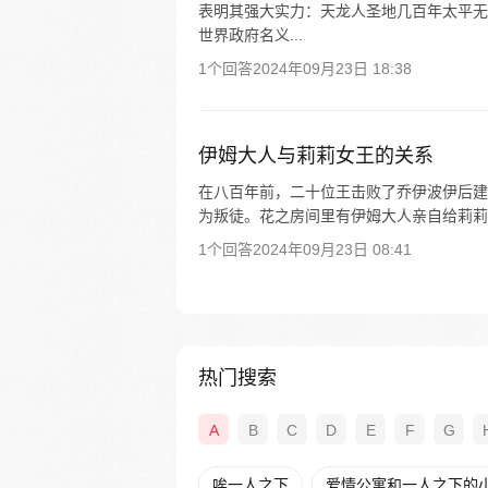
表明其强大实力：天龙人圣地几百年太平无
世界政府名义...
1个回答
2024年09月23日 18:38
伊姆大人与莉莉女王的关系
在八百年前，二十位王击败了乔伊波伊后建
为叛徒。花之房间里有伊姆大人亲自给莉莉
1个回答
2024年09月23日 08:41
热门搜索
A
B
C
D
E
F
G
唉一人之下
爱情公寓和一人之下的