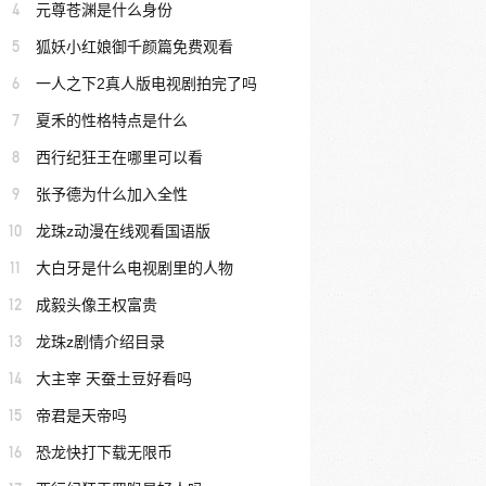
4
元尊苍渊是什么身份
5
狐妖小红娘御千颜篇免费观看
6
一人之下2真人版电视剧拍完了吗
7
夏禾的性格特点是什么
8
西行纪狂王在哪里可以看
9
张予德为什么加入全性
10
龙珠z动漫在线观看国语版
11
大白牙是什么电视剧里的人物
12
成毅头像王权富贵
13
龙珠z剧情介绍目录
14
大主宰 天蚕土豆好看吗
15
帝君是天帝吗
16
恐龙快打下载无限币