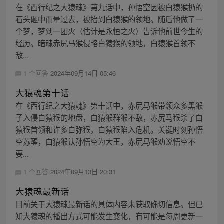
在《西行纪之大猿魂》第九话中，孙悟空因被白猿猴扔的
石头砸中而晕过去，被抬到白猿猴的领地。随后他做了一
个梦，梦到一团火（估计是永恒之火）告诉他前世今生的
经历。暗魂赤尻马猴侵略白猿猴的领地，白猿猴首领不
敌...
1 个回答
2024年09月14日 05:46
大猿魂第十话
在《西行纪之大猿魂》第十话中，赤尻马猴带领众多黑猴
子入侵白猿猴的地盘，白猿猴群猴不敌，赤尻马猴杀了白
猿猴首领和许多白弥猴，白猿猴陷入危机。关键时刻孙悟
空苏醒，白猿猴认孙悟空为大王，赤尻马猴劝说悟空不
要...
1 个回答
2024年09月13日 20:31
大猿魂最新话
目前关于大猿魂最新话的具体内容未获取确切信息。但已
知大猿魂的播出方式可能发生变化，有可能是每周更新一