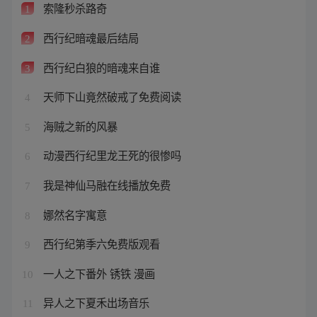
索隆秒杀路奇
1
西行纪暗魂最后结局
2
西行纪白狼的暗魂来自谁
3
天师下山竟然破戒了免费阅读
4
海贼之新的风暴
5
动漫西行纪里龙王死的很惨吗
6
我是神仙马融在线播放免费
7
娜然名字寓意
8
西行纪第季六免费版观看
9
一人之下番外 锈铁 漫画
10
异人之下夏禾出场音乐
11