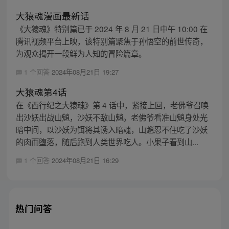
大猿魂漫画最新话
《大猿魂》特别篇已于 2024 年 8 月 21 日中午 10:00 在
腾讯视频平台上映，该特别篇聚焦于孙悟空的前世传奇，
为观众揭开一段鲜为人知的冒险篇章。
1 个回答
2024年08月21日 19:27
大猿魂第4话
在《西行纪之大猿魂》第 4 话中，紧接上回，老佛爷召唤
出沙妖出战山魈，沙妖不敌山魈。老佛爷看准山魈身处光
暗中间，以沙妖为饵将其诱入暗魂，山魈忍不住吃了沙妖
的肉而堕落，随后跑到人类世界吃人。小果子看到山...
1 个回答
2024年08月21日 16:29
热门问答