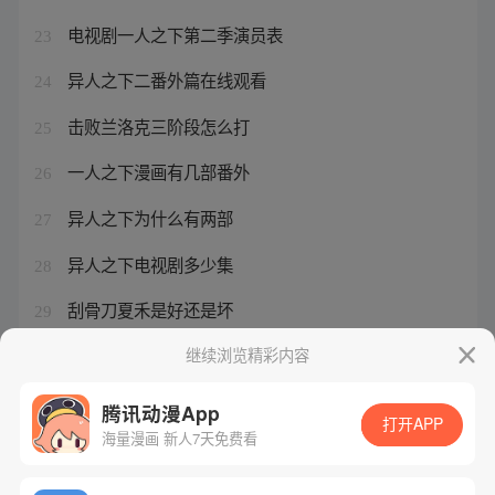
电视剧一人之下第二季演员表
23
异人之下二番外篇在线观看
24
击败兰洛克三阶段怎么打
25
一人之下漫画有几部番外
26
异人之下为什么有两部
27
异人之下电视剧多少集
28
刮骨刀夏禾是好还是坏
29
西行纪6在线观看免费完整观看
继续浏览精彩内容
30
腾讯动漫App
打开APP
海量漫画 新人7天免费看
腾讯漫画
起点读书
QQ阅读