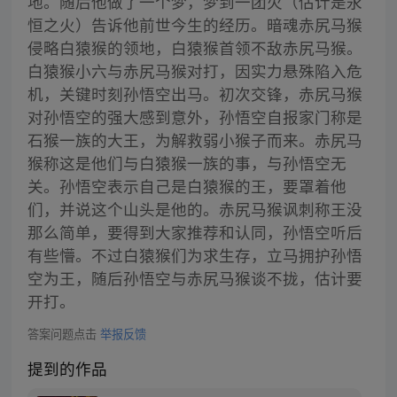
地。随后他做了一个梦，梦到一团火（估计是永
恒之火）告诉他前世今生的经历。暗魂赤尻马猴
侵略白猿猴的领地，白猿猴首领不敌赤尻马猴。
白猿猴小六与赤尻马猴对打，因实力悬殊陷入危
机，关键时刻孙悟空出马。初次交锋，赤尻马猴
对孙悟空的强大感到意外，孙悟空自报家门称是
石猴一族的大王，为解救弱小猴子而来。赤尻马
猴称这是他们与白猿猴一族的事，与孙悟空无
关。孙悟空表示自己是白猿猴的王，要罩着他
们，并说这个山头是他的。赤尻马猴讽刺称王没
那么简单，要得到大家推荐和认同，孙悟空听后
有些懵。不过白猿猴们为求生存，立马拥护孙悟
空为王，随后孙悟空与赤尻马猴谈不拢，估计要
开打。
答案问题点击
举报反馈
提到的作品