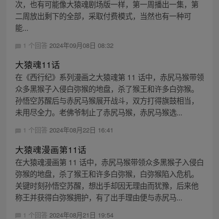
次，也有可能像大猿魂剧场版一样，第一周播出一集，第
二周放出剩下的全部，采取付费模式，当然也有一种可
能...
1 个回答
2024年09月08日 08:32
大猿魂11话
在《西行纪》系列漫画之大猿魂第 11 话中，赤尻马猴带领
众多黑猴子入侵白弥猴的地盘，杀了猴王和许多白弥猴。
孙悟空苏醒后与赤尻马猴展开战斗，双方打得旗鼓相当，
未用尽全力。老佛爷制止了赤尻马猴，赤尻马猴选...
1 个回答
2024年08月22日 16:41
大猿魂漫画第11话
在大猿魂漫画第 11 话中，赤尻马猴带领众多黑猴子入侵白
弥猴的地盘，杀了猴王和许多白弥猴，白弥猴陷入危机。
关键时刻孙悟空苏醒，想出手却因无理由而犹豫，后来他
称王并获得白弥猴拥护，有了出手理由便与赤尻马...
1 个回答
2024年08月21日 19:54