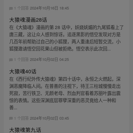
1 个回答
2024年10月16日 18:45
大猿魂漫画28话
在《大猿魂》漫画的第 28 话中，妖娆妩媚的九尾狐看上了
唐三藏，这让众人感到惊讶。追逐黑影的悟空发现对方是
几百年前帮助过自己的小狐狸，两人重逢后短暂交流，小
狐狸邀请悟空回花果山但被拒绝。悟空表示此次回...
1 个回答
2024年10月02日 04:25
大猿魂40话
在《西行纪外传大猿魂》第四十话中，永恒之火燃起，深
渊恶魔降临人间。在普善的注视下，待王三柱城慢慢走出
死寂，苦行铁卫、无颜老母、烈血判官看着苏丽叶露出震
惊的表情。这些深渊底层罪孽深重的恶灵竟给人一种和
善...
1 个回答
2024年10月02日 03:45
大猿魂第九话