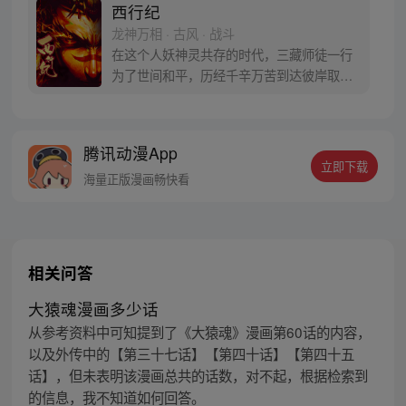
西行纪
龙神万相 · 古风 · 战斗
在这个人妖神灵共存的时代，三藏师徒一行
为了世间和平，历经千辛万苦到达彼岸取
得“永恒之火”拯救苍生，可世间并没有因此
变得美好….随着阴谋慢慢揭露，暗魂四起,
为了让“永恒之火”重新归位，小狼妖白狼不
腾讯动漫App
辞万难，找到唐三藏大法师，和他一起重新
立即下载
寻回徒弟们，组成全新“西行小队”，再度踏
海量正版漫画畅快看
上西行之旅……
相关问答
大猿魂漫画多少话
从参考资料中可知提到了《大猿魂》漫画第60话的内容，
以及外传中的【第三十七话】【第四十话】【第四十五
话】，但未表明该漫画总共的话数，对不起，根据检索到
的信息，我不知道如何回答。