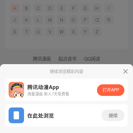
A
B
C
D
E
F
G
H
I
J
K
L
M
N
O
P
Q
R
S
T
U
V
W
X
Y
Z
腾讯漫画
起点读书
QQ阅读
网站备案/许可证号：粤B2-20090059-5
继续浏览精彩内容
Copyright©1998 - 2026 Tencent. All Rights Reserved
腾讯动漫App
打开APP
海量漫画 新人7天免费看
在此处浏览
继续