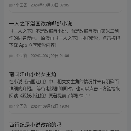
1个回答
·
2024年10月03日 07:05
一人之下漫画改编哪部小说
《一人之下》不是改编自小说，而是改编自漫画家米二创
作的同名漫画。 原漫画《一人之下》同样精彩，点击按钮
下载 App 立享精彩内容！
1个回答
·
2024年09月22日 21:06
南国江山小说女主角
在小说《南国江山》中，相关女主角的情况并未有明确而
详细的介绍。 等待电视剧的同时，也可以点击下方链接来
阅读《狐妖小红娘》原著提前了解剧情了！
1个回答
·
2024年09月12日 19:04
西行纪是小说改编的吗