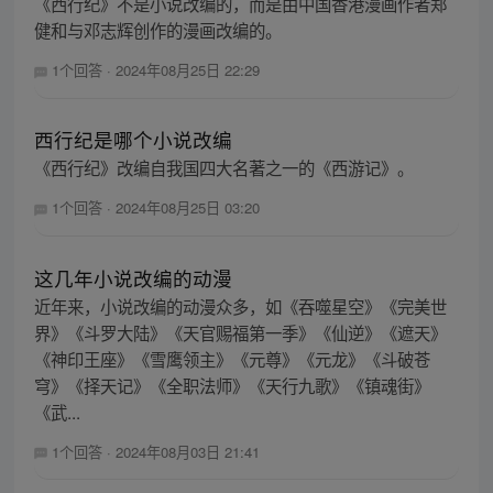
《西行纪》不是小说改编的，而是由中国香港漫画作者郑
健和与邓志辉创作的漫画改编的。
1个回答
·
2024年08月25日 22:29
西行纪是哪个小说改编
《西行纪》改编自我国四大名著之一的《西游记》。
1个回答
·
2024年08月25日 03:20
这几年小说改编的动漫
近年来，小说改编的动漫众多，如《吞噬星空》《完美世
界》《斗罗大陆》《天官赐福第一季》《仙逆》《遮天》
《神印王座》《雪鹰领主》《元尊》《元龙》《斗破苍
穹》《择天记》《全职法师》《天行九歌》《镇魂街》
《武...
1个回答
·
2024年08月03日 21:41