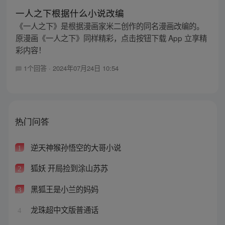
一人之下根据什么小说改编
《一人之下》是根据漫画家米二创作的同名漫画改编的。
原漫画《一人之下》同样精彩，点击按钮下载 App 立享精
彩内容！
1个回答
·
2024年07月24日 10:54
热门问答
逆天神猴孙悟空的大哥小说
1
狐妖 开局捡到涂山苏苏
2
黑狐王是小兰的妈妈
3
龙珠超中文版普通话
4