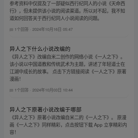
参考资料中仅提及了一部疑似西行纪同人的小说《天命西
行》，但未提供该小说的阅读渠道。所以对不起，我不知
道如何回答关于西行纪同人小说阅读的问题。
1个回答
·
2024年10月16日 05:47
异人之下什么小说改编的
《异人之下》改编自米二创作的网络小说《一人之下》。
该小说以中国道教和传统武术为主题，讲述了年轻道士在
江湖中成长的故事。 点击下方链接阅读《一人之下》原著
漫画！
1个回答
·
2024年10月03日 10:44
异人之下原著小说改编于哪部
《异人之下》原著小说改编自米二的《一人之下》。 原漫
画《一人之下》同样精彩，点击按钮下载 App 立享精彩内
容！