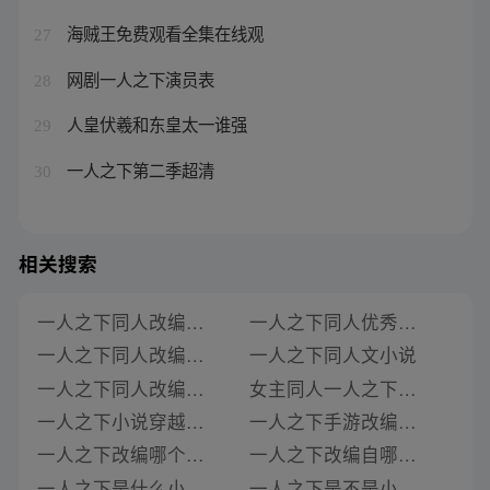
海贼王免费观看全集在线观
27
网剧一人之下演员表
28
人皇伏羲和东皇太一谁强
29
一人之下第二季超清
30
相关搜索
一人之下同人改编小说女主角
一人之下同人优秀小说
一人之下同人改编小说
一人之下同人文小说
一人之下同人改编小说有哪些
女主同人一人之下小说
一人之下小说穿越成普通人女主角
一人之下手游改编版小说
一人之下改编哪个小说好看
一人之下改编自哪部小说
一人之下是什么小说改编
一人之下是不是小说改编的