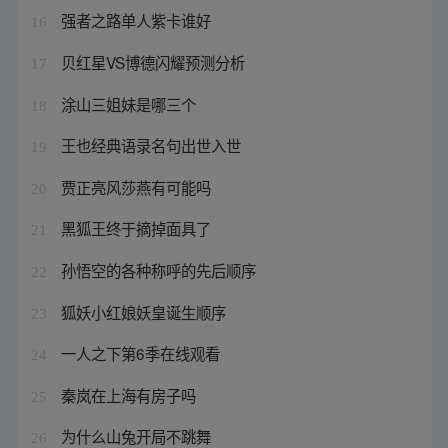
强者之路单人紫卡谁好
16
贝红星VS博德闪耀预测分析
17
涂山三姐妹是哪三个
18
王也经典语录名句出世入世
19
贾正亮风莎燕有可能吗
20
黑狐王终于摘掉面具了
21
孙悟空的各种称呼的先后顺序
22
狐妖小红娘妖皇诞生顺序
23
一人之下第6季在线观看
24
秦岚在上海有房子吗
25
为什么山兔开局不跳舞
26