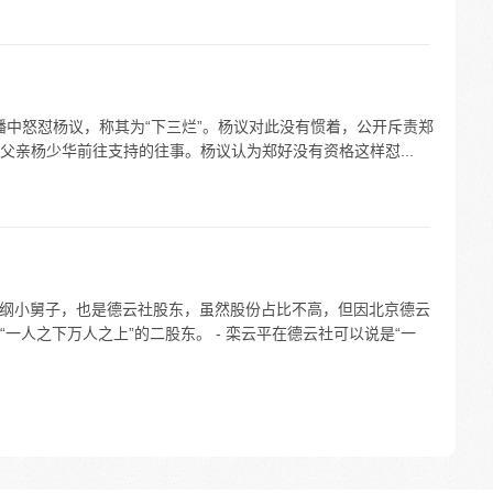
好在直播中怒怼杨议，称其为“下三烂”。杨议对此没有惯着，公开斥责郑
父亲杨少华前往支持的往事。杨议认为郑好没有资格这样怼...
郭德纲小舅子，也是德云社股东，虽然股份占比不高，但因北京德云
一人之下万人之上”的二股东。 - 栾云平在德云社可以说是“一