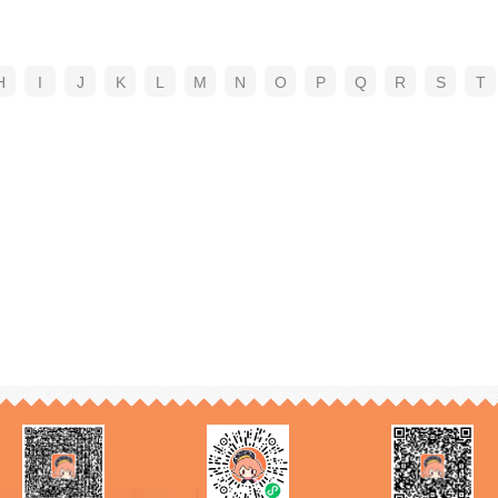
H
I
J
K
L
M
N
O
P
Q
R
S
T