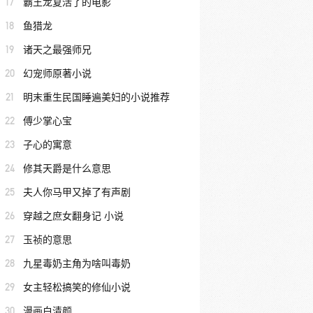
17
霸王龙复活了的电影
18
鱼猎龙
19
诸天之最强师兄
20
幻宠师原著小说
21
明末重生民国睡遍美妇的小说推荐
22
傅少掌心宝
23
子心的寓意
24
修其天爵是什么意思
25
夫人你马甲又掉了有声剧
26
穿越之庶女翻身记 小说
27
玉祯的意思
28
九星毒奶主角为啥叫毒奶
29
女主轻松搞笑的修仙小说
30
漫画白清颜