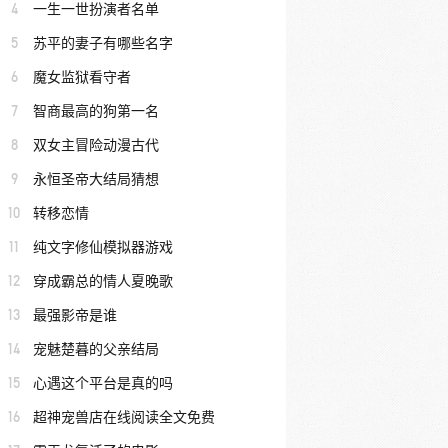
4
一生一世扮演者名单
5
苏平的妻子有哪些名字
6
魔女监狱看守者
7
智商最高的狗第一名
8
双女主冒险动漫古代
9
永恒圣帝大结局猜想
10
转移恋情
11
纯文字修仙模拟器游戏
12
穿成霸总的情人夏晚歌
13
最强影帝是谁
14
宠魅楚暮的父亲结局
15
心遇这个平台是真的吗
16
超神宠兽店在线阅读全文免费