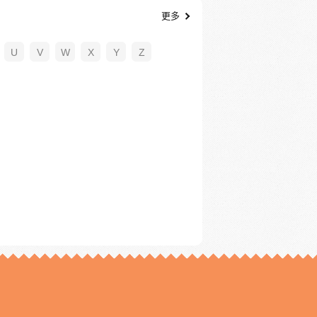
更多
U
V
W
X
Y
Z