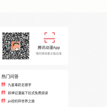
腾讯动漫App
随时随地看正版动漫
热门问答
1
九星毒奶无错字
2
妖神记漫画下拉式免费阅读
3
jio控的异世界之旅