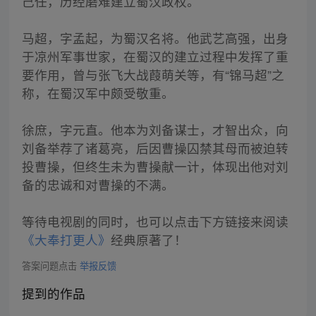
己任，历经磨难建立蜀汉政权。
马超，字孟起，为蜀汉名将。他武艺高强，出身
于凉州军事世家，在蜀汉的建立过程中发挥了重
要作用，曾与张飞大战葭萌关等，有“锦马超”之
称，在蜀汉军中颇受敬重。
徐庶，字元直。他本为刘备谋士，才智出众，向
刘备举荐了诸葛亮，后因曹操囚禁其母而被迫转
投曹操，但终生未为曹操献一计，体现出他对刘
备的忠诚和对曹操的不满。
等待电视剧的同时，也可以点击下方链接来阅读
《大奉打更人》
经典原著了！
答案问题点击
举报反馈
提到的作品