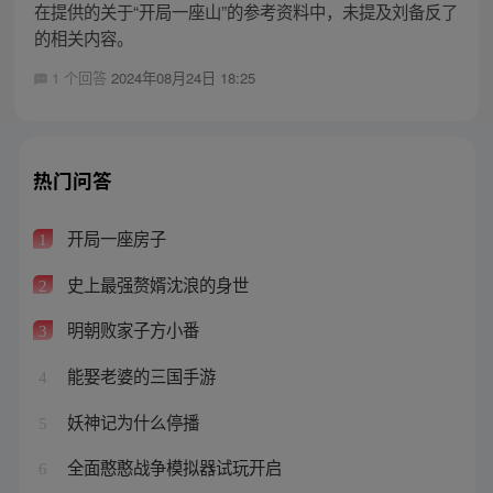
在提供的关于“开局一座山”的参考资料中，未提及刘备反了
的相关内容。
1 个回答
2024年08月24日 18:25
热门问答
开局一座房子
1
史上最强赘婿沈浪的身世
2
明朝败家子方小番
3
能娶老婆的三国手游
4
妖神记为什么停播
5
全面憨憨战争模拟器试玩开启
6