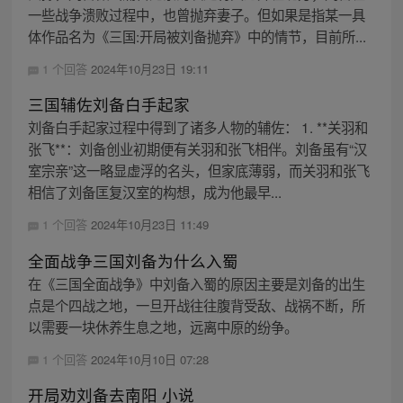
一些战争溃败过程中，也曾抛弃妻子。但如果是指某一具
体作品名为《三国:开局被刘备抛弃》中的情节，目前所...
1 个回答
2024年10月23日 19:11
三国辅佐刘备白手起家
刘备白手起家过程中得到了诸多人物的辅佐： 1. **关羽和
张飞**：刘备创业初期便有关羽和张飞相伴。刘备虽有“汉
室宗亲”这一略显虚浮的名头，但家底薄弱，而关羽和张飞
相信了刘备匡复汉室的构想，成为他最早...
1 个回答
2024年10月23日 11:49
全面战争三国刘备为什么入蜀
在《三国全面战争》中刘备入蜀的原因主要是刘备的出生
点是个四战之地，一旦开战往往腹背受敌、战祸不断，所
以需要一块休养生息之地，远离中原的纷争。
1 个回答
2024年10月10日 07:28
开局劝刘备去南阳 小说