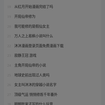
从红月开始漫画完结了吗
18
开局仙帝修为
19
我可能修的是假仙女主
20
万人之上易枫小说叫什么
21
沐沐漫画登录页面免费漫画下载
22
寂静王冠 游戏
23
主角开局仙帝的小说
24
地球史前出现过人类吗
25
女主叫沐沐的穿越小说名字
26
顶级气运 悄悄修炼千年番外
27
明朝败家子写的什么玩意
28