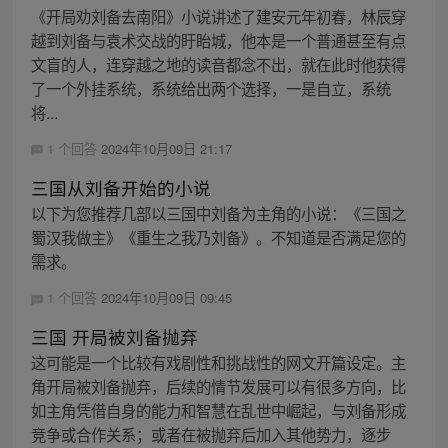
《开局劝刘备去南阳》小说讲述了建安元年初春，林辰穿
越到刘备与袁术交战的盱眙城，他本是一个普通甚至有点
文盲的人，连穿越之地的读音都念不出，就在此时他获得
了一个外挂系统，系统给出两个选择，一是自立，系统
将...
1 个回答
2024年10月09日 21:17
三国从刘备开始的小说
以下为您推荐几部以三国中刘备为主角的小说：《三国之
蜀汉我做主》《重生之我乃刘备》。不知道是否满足您的
需求。
1 个回答
2024年10月09日 09:45
三国 开局被刘备抛弃
这可能是一个比较有戏剧性和挑战性的网文开篇设定。主
角开局被刘备抛弃，后续的情节发展可以有很多方向，比
如主角凭借自身的能力和智慧在乱世中崛起，与刘备形成
竞争或合作关系；或者在被抛弃后加入其他势力，逐步