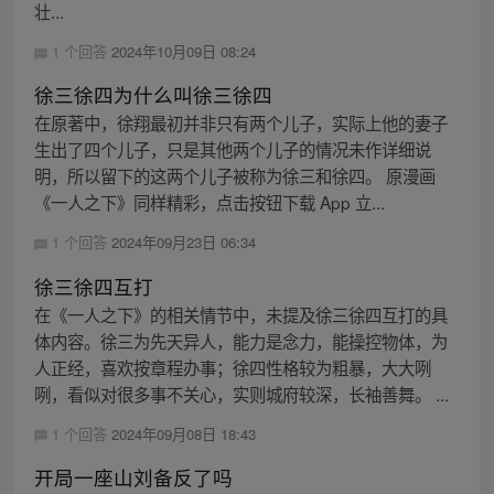
壮...
1 个回答
2024年10月09日 08:24
徐三徐四为什么叫徐三徐四
在原著中，徐翔最初并非只有两个儿子，实际上他的妻子
生出了四个儿子，只是其他两个儿子的情况未作详细说
明，所以留下的这两个儿子被称为徐三和徐四。 原漫画
《一人之下》同样精彩，点击按钮下载 App 立...
1 个回答
2024年09月23日 06:34
徐三徐四互打
在《一人之下》的相关情节中，未提及徐三徐四互打的具
体内容。徐三为先天异人，能力是念力，能操控物体，为
人正经，喜欢按章程办事；徐四性格较为粗暴，大大咧
咧，看似对很多事不关心，实则城府较深，长袖善舞。 ...
1 个回答
2024年09月08日 18:43
开局一座山刘备反了吗