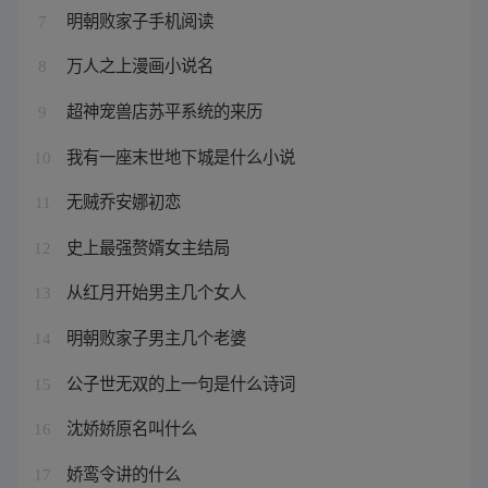
明朝败家子手机阅读
7
万人之上漫画小说名
8
超神宠兽店苏平系统的来历
9
我有一座末世地下城是什么小说
10
无贼乔安娜初恋
11
史上最强赘婿女主结局
12
从红月开始男主几个女人
13
明朝败家子男主几个老婆
14
公子世无双的上一句是什么诗词
15
沈娇娇原名叫什么
16
娇鸾令讲的什么
17