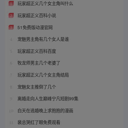
玩家超正义几个女主角叫什么
1
玩家超正义百科小说
2
51免费版动漫官网
3
宠魅男主角有几个女人是谁
4
玩家超正义百科百度
5
牧龙师男主几个老婆了
6
玩家超正义几个女主角结局
7
宠魅女主推倒了几个
8
离婚走向人生巅峰宁凡短剧99集
9
白天在逃婚晚上求抱抱的漫画
10
裴总哭红了眼免费观看
11