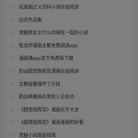
玩家超正义百科小说在线阅读
12
白天作品集
13
宠魅男女主什么时候在一起的小说
14
牧龙师漫画全集免费阅读app
15
漫画铺app官方免费版下载
16
奶凶甜宠指挥官漫画在线阅读
17
言教授要撞坏了片段
18
奶凶萌妻病态宠权少正经点
19
《甜宠指挥官》漫画名字大全
20
《甜宠指挥官》漫画谁画的好看
21
宠魅小说雨娑结局
22