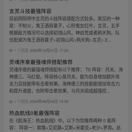
言灵斗技最强阵容
目前阴阳师中言灵的斗技阵容搭配方式较多。常见的一种
是：不知火，鬼王酒吞童子，心狩鬼女红叶，言灵，五手
根据敌方情况可以选择初翎山风，神启荒或者鸦天狗。队
伍配速为鬼王酒吞童子>初翎山风>鸦天狗>言灵> 2...
1 个回答
2024年10月01日 17:20
灵魂序章最强魂师搭配推荐
灵魂序章的最强魂师搭配有以下推荐： T0 阵容：月关、海
神唐三、马红俊。阵容核心是月关，能为自身增加额外攻
击力且技能带有击晕效果。海神唐三的技能能增加攻击力
和提升速度，也附带击晕效果，与月关组成超强控...
1 个回答
2024年09月04日 14:59
热血航线0氪最强阵容
在《航海王：热血航线》中，以下为您推荐两种 0 氪阵
容： 阵容一：索隆+艾尼路+艾斯+米霍克+老沙+罗宾。此