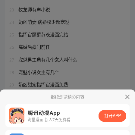
牧龙师有声小说
23
奶凶萌妻 病娇权少超宠哒
24
指挥官顾爵苏晚漫画完结
25
离婚后豪门前任
26
宠魅男主角有几个女人叫什么
27
宠魅小说女主有几个
28
奶凶甜宠指挥官漫画免费
29
离婚后前夫后悔了by芈酒
继续浏览精彩内容
30
腾讯动漫App
打开APP
海量漫画 新人7天免费看
腾讯漫画
起点读书
QQ阅读