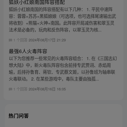
狐妖小红娘南国阵容搭配
狐妖小红娘南国的阵容搭配有以下几种： 1. 平民中速阵
容：蓉蓉+苏苏+黑狐娘娘（可选项，也可选择尾速输出武
将收割）+熊猫+火神+南国。此阵容开局减伤害和翠玉灵
法术是必备的，玩肉和反伤阵容，以翠玉灵为核...
1 个回答
2024年08月17日 21:29
最强6人火毒阵容
以下为您推荐一些常见的火毒阵容组合： 1. 在《三国志幻
想大陆》中，新火毒队阵容包含前排专武贾诩、赤焰周
瑜，后排孙鲁育、蒋钦、专武蔡文姬，以孙鲁班为轴串联
火毒联动。 2. 在某些游戏中，毒队主要由独孤...
1 个回答
2024年08月16日 16:05
热门问答