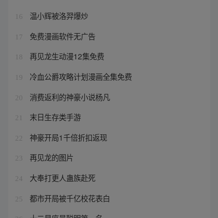
温小辉被洛羿爆炒
16
免费漫画软件无广告
17
再见龙生动漫12集免费
18
冷血公爵攻略计划漫画全集免费
19
消费返利的神豪小说杨凡
20
末日生存类手游
21
神豪开局1千倍折扣返现
22
再见龙的图片
23
大奉打更人蛊族赴死
24
都市开局被千亿校花表白
25