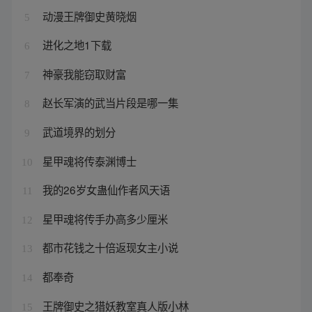
动漫王牌御史黄晓烟
5
进化之地1下载
6
神豪我能窃取财富
7
赵长军演的武当片段是哪一集
8
武道境界的划分
9
星甲魂将传泰渊博士
10
我的26岁女蛊仙作者风天语
11
星甲魂将传手办高多少厘米
12
都市花钱之十倍返现女主小说
13
都奉奇
14
王牌御史之猎妖教室真人版小林
15