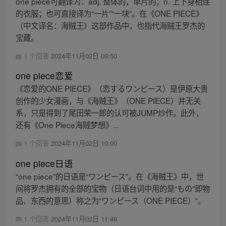
one piece可翻译为：adj. 整体的，单片的；n. 上下身相连
的衣服；也可直接译为“一片”“一块”。在《ONE PIECE》
（中文译名：海贼王）这部作品中，也指代海贼王罗杰的
宝藏。
1 个回答
2024年11月02日 09:50
one piece恋爱
《恋爱的ONE PIECE》（恋するワンピース）是伊原大贵
创作的少女漫画，与《海贼王》（ONE PIECE）并无关
系，只是得到了尾田荣一郎的认可被JUMP炒作。此外，
还有《One Piece海贼梦想》...
1 个回答
2024年11月02日 10:00
one piece日语
“one piece”的日语是“ワンピース”。在《海贼王》中，世
间将罗杰拥有的全部的宝物（日语台词中用的是“もの”即物
品、东西的意思）称之为“ワンピース（ONE PIECE）”。
1 个回答
2024年11月02日 11:49