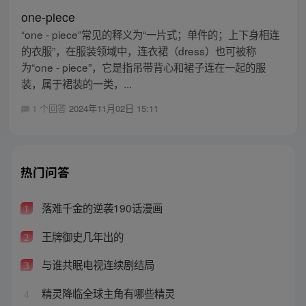
one-piece
“one - piece”常见的释义为“一片式；单件的；上下身相连
的衣服”，在服装领域中，连衣裙（dress）也可被称
为“one - piece”，它是指吊带背心和裙子连在一起的服
装，属于裙装的一类，...
1 个回答
2024年11月02日 15:11
热门问答
落难千金的逆袭190话漫画
1
王牌御史几年出的
2
与谁共眠电视连续剧结局
3
精灵降临全球主角有哪些精灵
4