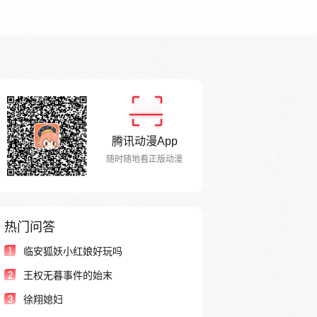
腾讯动漫App
随时随地看正版动漫
热门问答
1
临安狐妖小红娘好玩吗
2
王权无暮事件的始末
3
徐翔媳妇