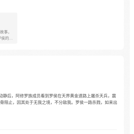
故事，
罗侯的称
年有鱼惨
被强行
数次死
背负挚
更名罗
之爆
造成动静后，阿修罗族成员看到罗侯在天界黄金道路上屠杀天兵，震
骨阻止，因其处于无我之境，不分敌我。罗侯一路杀戮，如来出