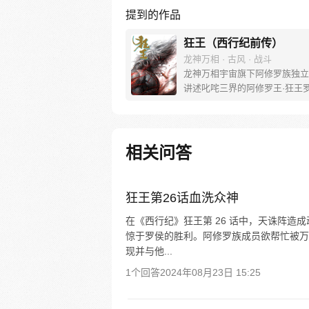
提到的作品
狂王（西行纪前传）
龙神万相 · 古风 · 战斗
龙神万相宇宙旗下阿修罗族独立
讲述叱咤三界的阿修罗王·狂王
王之路。 天生脆弱的阿修罗少
遭神秘阿修罗突然灭族，自己也
带走进行地狱式的磨炼。经历无
亡与重生，蜕变的少年有鱼最终
相关问答
友的信念成为阿修罗王—狂王，
侯。天界与阿修罗的百年大战随
发，少年新王能否担起重任
狂王第26话血洗众神
在《西行纪》狂王第 26 话中，天诛阵
惊于罗侯的胜利。阿修罗族成员欲帮忙被万
现并与他...
1个回答
2024年08月23日 15:25