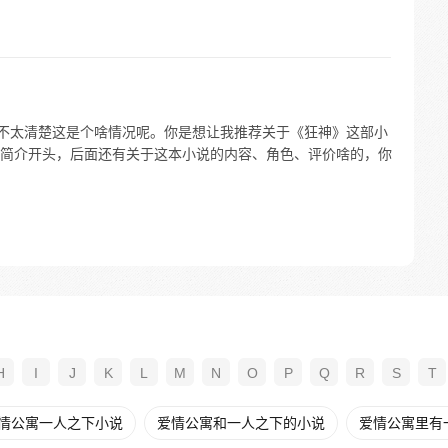
我不太清楚这是个啥情况呢。你是想让我推荐关于《狂神》这部小
简介开头，后面还有关于这本小说的内容、角色、评价啥的，你
H
I
J
K
L
M
N
O
P
Q
R
S
T
情公寓一人之下小说
爱情公寓和一人之下的小说
爱情公寓里有