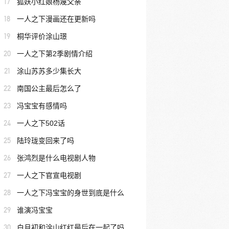
17
狐妖小红娘杨蔑父亲
18
一人之下漫画还在更新吗
19
桐华评价涂山璟
20
一人之下第2季剧情介绍
21
涂山苏苏多少集长大
22
南国公主最后怎么了
23
冯宝宝有感情吗
24
一人之下502话
25
陆玲珑变回来了吗
26
张鸿烈是什么电视剧人物
27
一人之下官宣电视剧
28
一人之下冯宝宝的身世到底是什么
29
谁演冯宝宝
30
白月初和涂山红红最后在一起了吗