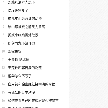
4
刘纯燕演异人之下
5
陆玲珑恢复了
6
这几年小说改编的动漫
7
涂山璟被废之前灵力多高
8
狐妖小红娘番外取景
9
纱伊阿九斗战斗力
10
雷霆集锦
11
王楚钦 扔球拍
12
王楚钦和郭芮辰的吻照
13
桐华怎么不写了
14
白月初和涂山红红接吻演的时候
15
有狐妖的日本动漫
16
如何查看自己所在楼层是否被禁言