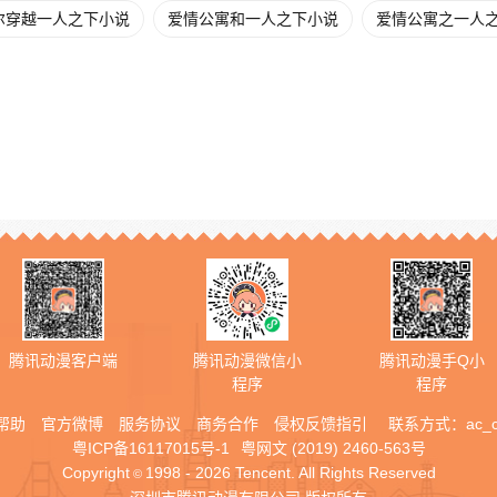
尔穿越一人之下小说
爱情公寓和一人之下小说
爱情公寓之一人之下
腾讯动漫客户端
腾讯动漫微信小
腾讯动漫手Q小
程序
程序
帮助
官方微博
服务协议
商务合作
侵权反馈指引
联系方式：
ac_
粤ICP备16117015号-1
粤网文 (2019) 2460-563号
Copyright
1998 - 2026 Tencent. All Rights Reserved
©