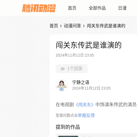
首页
全部作品
日漫
首页
动漫问答
闯关东传武是谁演的


闯关东传武是谁演的
2024年11月12日 23:05
1个回答
宁静之语
2024年11月12日 23:05
在电视剧
中饰演朱传武的演员
《闯关东》
举报反馈
答案问题点击
提到的作品