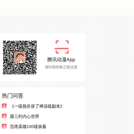
腾讯动漫App
随时随地看正版动漫
热门问答
1
《一级我杀穿了神话级副本》
2
唐三的内心世界
3
百炼英雄100级装备