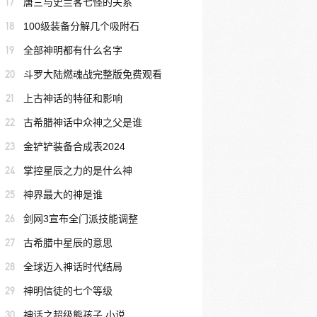
17
唐三与史兰客七怪的关系
18
100级装备分解几个吸附石
19
全部神明都有什么名字
20
斗罗大陆燃魂战完整版免费观看
21
上古神话的特征和影响
22
古希腊神话中众神之父是谁
23
金铲铲装备合成表2024
24
掌控星辰之力的是什么神
25
神界最大的神是谁
26
剑网3宣布全门派技能调整
27
古希腊中星辰的意思
28
全球迈入神话时代结局
29
神明信徒的七个等级
30
神话之超级熊孩子 小说