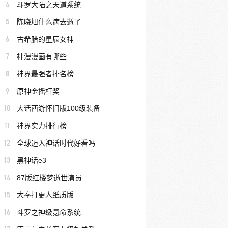
4
斗罗大陆之天道系统
5
陈晓旭什么病去逝了
6
古希腊的星辰女神
7
神漫漫画有哪些
8
神界最强者排名榜
9
原神金摇杆奖
10
大话西游怀旧版100级装备
11
神界实力排行榜
12
全球迈入神话时代好看吗
13
黑神话e3
14
87版红楼梦逝世演员
15
大奉打更人纸质版
16
斗罗之神级氪命系统