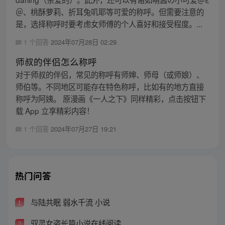
＠、桃酥萝莉、折耳兔叽耶等可爱的称呼。但需要注意的
是，选择称呼时要考虑女师傅的个人喜好和接受程度。...
1 个回答
2024年07月28日 02:29
师叔的伴侣怎么称呼
对于师叔的伴侣，常见的称呼有师婶、师母（或师娘）、
师伯等。不同地区可能存在特色称呼，比如有的地方直接
称呼为阿姨。 原漫画《一人之下》同样精彩，点击按钮下
载 App 立享精彩内容！
1 个回答
2024年07月27日 19:21
热门问答
与陆共眠 弱水千流 小说
1
驭灵女盗长篇小说在线阅读
2