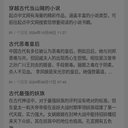
穿越古代当山贼的小说
起点中文网有海量的精彩作品，涵盖丰富的小说类型，可
前往起点中文网搜索您想要阅读的小说书籍。
1 个回答
2024年10月08日 11:27
古代恶毒皇后
中国古代有多位被认为恶毒的皇后，例如吕后，她与刘邦
患难与共，但因戚夫人的出现而心生怨恨。昭信是汉景帝
之孙广川王刘去的姬妾，手段狠毒。骊姬之毒在于阴柔，
杀人不见血。 李凤娘是宋光宗的皇后，她强势霸道，...
1 个回答
2024年09月17日 07:40
古代最强的妖族
在古代神话中，对于最强妖族的评判没有绝对的标准。但
东皇太一和天帝帝俊在巫妖大战时期率领妖族组建了第一
代天庭，实力强大。女娲娘娘在封神大战中能持招妖幡招
来天下众妖，其在妖族中的地位也极高。孔宣拥有五色
神...