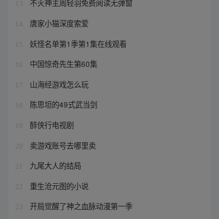
不灭神主周轻羽免费阅读无弹窗
13
唐家小猫深度索爱
14
妖怪名单第1季第1集在线观看
15
中国惊奇先生第60集
16
山海经游戏怎么玩
17
陈思坦的49式武当剑
18
醉侠行电视剧
19
卖游戏账号去哪里卖
20
九尾大人的结局
21
重生沧元图的小说
22
开局觉醒了神之血脉动漫第一季
23