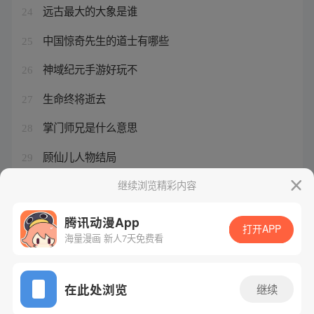
远古最大的大象是谁
24
中国惊奇先生的道士有哪些
25
神域纪元手游好玩不
26
生命终将逝去
27
掌门师兄是什么意思
28
顾仙儿人物结局
29
差点失去生命的句子
继续浏览精彩内容
30
腾讯动漫App
打开APP
海量漫画 新人7天免费看
腾讯漫画
起点读书
QQ阅读
网站备案/许可证号：粤B2-20090059-5
在此处浏览
继续
Copyright©1998 - 2026 Tencent. All Rights Reserved