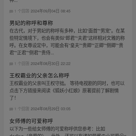
1 个回答
2024年09月04日 08:45
男妃的称呼和尊称
在古代，对于男妃的称呼有多种，比如“面首”“男宠”。在某
些特定情境下，也会有类似“郎君”“夫君”这样相对文雅的称
呼。在女尊设定中，可能会有“皇夫”“贵卿”“正卿”“侧卿”“贵
君”“正君”“侧君”“贵侍...
1 个回答
2024年08月30日 22:22
王权霸业的父亲怎么称呼
王权霸业的父亲叫王权守拙。 等待电视剧的同时，也可以
点击下方链接来阅读《狐妖小红娘》原著提前了解剧情
了！
1 个回答
2024年08月29日 03:05
女师傅的可爱称呼
以下为一些给女师傅的可爱称呼供您参考：比如
darling（亲爱的）。此外，还可以有诸如萌酱の小可爱＠ε