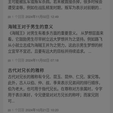
主可能被乱军或叛军杀戮。若未被直接杀掉，很多时候会
遭受凌辱，例如在战乱频发时期，叛军为表示对前朝的...
1 个回答
2024年11月02日 12:49
海贼王对于男生的意义
《海贼王》对男生有着多方面的重要意义。 从梦想层面来
看，它鼓励男生尽早树立远大梦想并为之坚持。例如路飞
从小就立志成为海贼王并为之努力，这启示男生梦想的树
立宜早不宜迟，且要有远大的目标并持续追求。 ...
1 个回答
2024年11月02日 07:18
古代对兄长的雅称
古代对兄长的雅称有令兄、昆玉、昆仲、仁兄、家兄等。
此外，古人以伯、仲、叔、季来表示兄弟间的排行顺序，
伯为老大，也可用于指代兄长。在尊称对方亲属时，令字
用于表示美好，令兄便是对对方兄长的称呼；而家兄则
可...
1 个回答
2024年10月21日 10:20