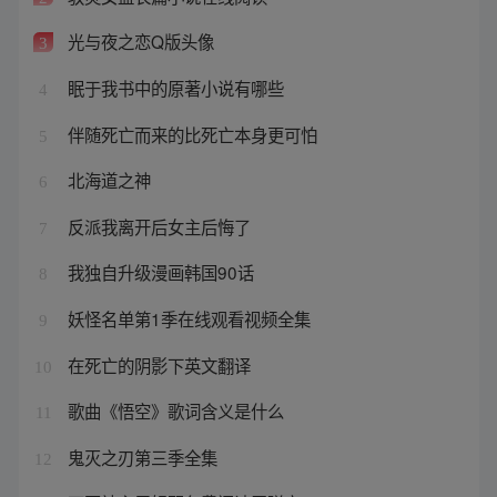
光与夜之恋Q版头像
3
眠于我书中的原著小说有哪些
4
伴随死亡而来的比死亡本身更可怕
5
北海道之神
6
反派我离开后女主后悔了
7
我独自升级漫画韩国90话
8
妖怪名单第1季在线观看视频全集
9
在死亡的阴影下英文翻译
10
歌曲《悟空》歌词含义是什么
11
鬼灭之刃第三季全集
12