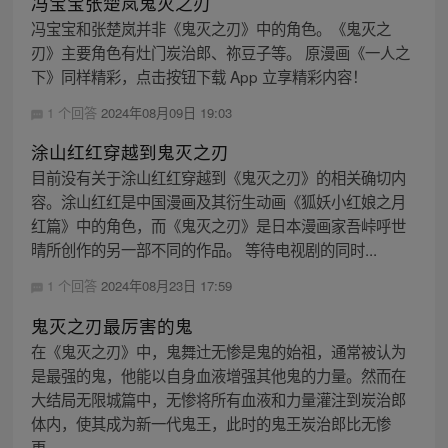
冯宝宝张楚岚鬼灭之刃
冯宝宝和张楚岚并非《鬼灭之刃》中的角色。《鬼灭之
刃》主要角色有灶门炭治郎、祢豆子等。 原漫画《一人之
下》同样精彩，点击按钮下载 App 立享精彩内容！
1 个回答
2024年08月09日 19:03
涂山红红穿越到鬼灭之刃
目前没有关于涂山红红穿越到《鬼灭之刃》的相关确切内
容。涂山红红是中国漫画及其衍生动画《狐妖小红娘之月
红篇》中的角色，而《鬼灭之刃》是日本漫画家吾峠呼世
晴所创作的另一部不同的作品。 等待电视剧的同时...
1 个回答
2024年08月23日 17:59
鬼灭之刃最厉害的鬼
在《鬼灭之刃》中，鬼舞辻无惨是鬼的始祖，通常被认为
是最强的鬼，他能以自身血液增强其他鬼的力量。然而在
大结局无限城篇中，无惨将所有血液和力量灌注到炭治郎
体内，使其成为新一代鬼王，此时的鬼王炭治郎比无惨
更...