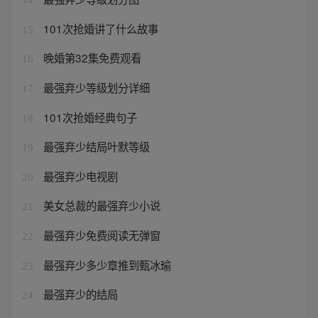
101次抢婚讲了什么故事
15
晚婚第32集免费观看
16
最强弃少等级划分详细
17
101次抢婚经典句子
18
最强弃少结局叶默等级
19
最强弃少电视剧
20
美女总裁的最强弃少小说
21
最强弃少免费阅读无弹窗
22
最强弃少多少章推到甄冰瑜
23
最强弃少的结局
24