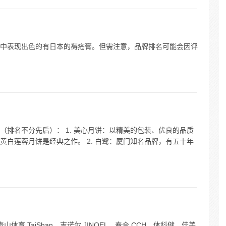
中表现出色的有日本的褥疮膏。但需注意，品牌排名可能会因评
排名不分先后）： 1. 美心月饼：以精美的包装、优良的品质
白莲蓉月饼是经典之作。 2. 白鹭：厦门知名品牌，有五十年
体育 TaiShan、吉诺尔 JINOEL、春合 CCH、体科健、佳美