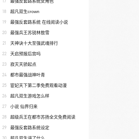
17
最强反套路系统女角色
18
超凡双生crown
19
最强反套路系统 在线阅读小说
20
最强兵王苏锐林敖雪
21
天神诀十大至强武魂排行
22
天启预报后宫吗
23
寂灭天骄起点
24
都市最强战神叶青
25
宦妃天下第二季免费观看动漫
26
超凡双生游戏怎么样
27
小说 仙界归来
28
超级兵王在都市苏扬全文免费阅读
29
最强反套路系统设定
30
超凡双生讲了什么