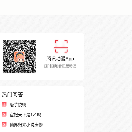
腾讯动漫App
随时随地看正版动漫
热门问答
1
磨芋烧鸭
2
宦妃天下是1v1吗
3
仙界归来小说唐修