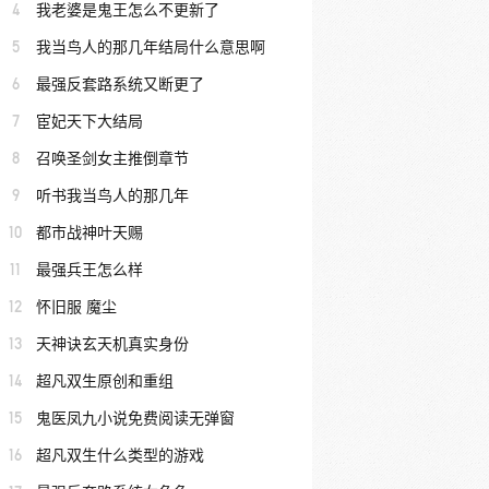
4
我老婆是鬼王怎么不更新了
5
我当鸟人的那几年结局什么意思啊
6
最强反套路系统又断更了
7
宦妃天下大结局
8
召唤圣剑女主推倒章节
9
听书我当鸟人的那几年
10
都市战神叶天赐
11
最强兵王怎么样
12
怀旧服 魔尘
13
天神诀玄天机真实身份
14
超凡双生原创和重组
15
鬼医凤九小说免费阅读无弹窗
16
超凡双生什么类型的游戏