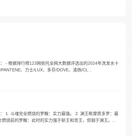
- 根据排行榜123网依托全网大数据评选出的2024年洗发水十
TENE、力士/LUX、多芬/DOVE、清扬/CL...
1. 斗魂完全燃烧的罗睺：实力最强。 2. 渊王毗摩质多罗：最
完全燃烧前的罗睺：此时的实力强于斩王和苦王，但弱于渊王。...